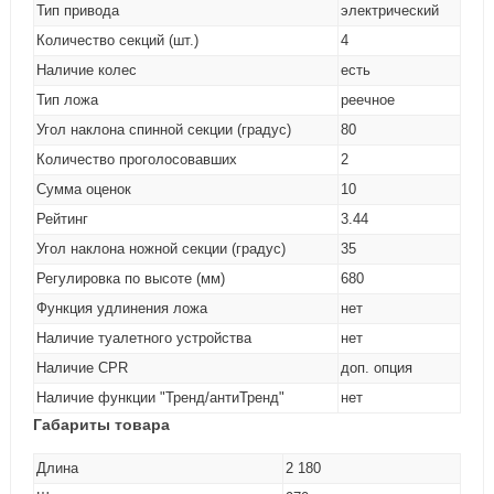
Тип привода
электрический
Количество секций (шт.)
4
Наличие колес
есть
Тип ложа
реечное
Угол наклона спинной секции (градус)
80
Количество проголосовавших
2
Сумма оценок
10
Рейтинг
3.44
Угол наклона ножной секции (градус)
35
Регулировка по высоте (мм)
680
Функция удлинения ложа
нет
Наличие туалетного устройства
нет
Наличие CPR
доп. опция
Наличие функции "Тренд/антиТренд"
нет
Габариты товара
Длина
2 180