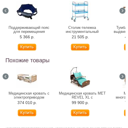
Поддерживающий пояс
Столик-тележка
Тумба 
для перемещения
инструментальный
выдвиж
Альцфикс
Медицинофф F-17(p)
Verme
5 366 р.
21 505 р.
4
04519
Похожие товары
Медицинская кровать с
Медицинская кровать MET
Ме
электроприводом
REVEL XL с
много
Stiegelmeyer Libra Podego
электроприводом,
крова
374 010 р.
99 900 р.
7
деревянные панели
переворотом и туалетом
эле
(120 см)