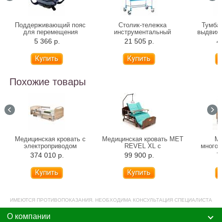
Поддерживающий пояс
Столик-тележка
Тумба 
для перемещения
инструментальный
выдвиж
Альцфикс
Медицинофф F-17(p)
Verme
5 366 р.
21 505 р.
4
04519
Похожие товары
Медицинская кровать с
Медицинская кровать MET
Ме
электроприводом
REVEL XL с
много
Stiegelmeyer Libra Podego
электроприводом,
крова
374 010 р.
99 900 р.
7
деревянные панели
переворотом и туалетом
эле
(120 см)
ИМЕЮТСЯ ПРОТИВОПОКАЗАНИЯ. НЕОБХОДИМА КОНСУЛЬТАЦИЯ СПЕЦИАЛИСТА
О компании