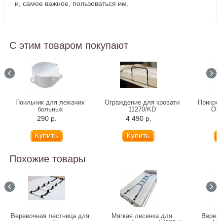
и, самое важное, пользоваться им.
С этим товаром покупают
Поильник для лежачих
Ограждение для кровати
Прикро
больных
11270/KD
Ort
290 р.
4 490 р.
6
Похожие товары
Веревочная лестница для
Мягкая лесенка для
Верев