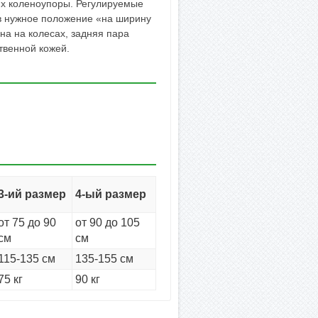
ях коленоупоры. Регулируемые
 в нужное положение «на ширину
на на колесах, задняя пара
твенной кожей.
3-ий размер
4-ый размер
от 75 до 90
от 90 до 105
см
см
115-135 см
135-155 см
75 кг
90 кг