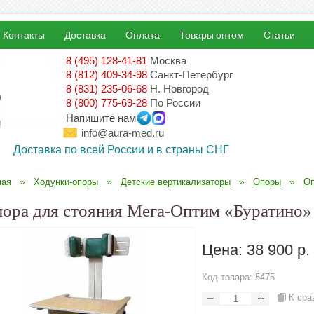
Контакты
Доставка
Оплата
Товары оптом
Статьи
8 (495) 128-41-81
Москва
8 (812) 409-34-98
Санкт-Петербург
8 (831) 235-06-68
Н. Новгород
8 (800) 775-69-28
По России
Напишите нам
!
info@aura-med.ru
Доставка по всей России и в страны СНГ
»
»
»
»
ная
Ходунки-опоры
Детские вертикализаторы
Опоры
Оп
ора для стояния Мега-Оптим «Буратино»
Цена:
38 900 р.
Код товара:
5475
К сра