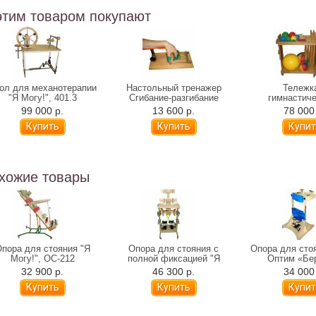
этим товаром покупают
ол для механотерапии
Настольный тренажер
Тележк
"Я Могу!", 401.3
Сгибание-разгибание
гимнастич
пальцев "Я Могу!", 404.3
снарядами "Я
99 000 р.
13 600 р.
78 000
503.2
хожие товары
пора для стояния "Я
Опора для стояния с
Опора для сто
Могу!", ОС-212
полной фиксацией "Я
Оптим «Бе
Могу!", ОС-210.1
32 900 р.
46 300 р.
34 000