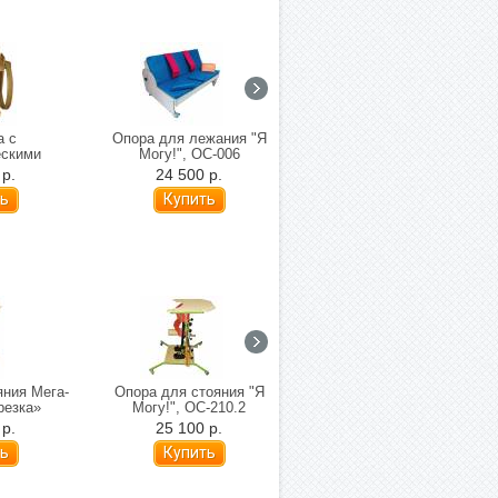
а с
Опора для лежания "Я
Опора для ползания
ескими
Могу!", ОС-006
Ангел-Соло
 Могу!",
 р.
24 500 р.
16 000 р.
яния Мега-
Опора для стояния "Я
Опора для стояния "Я
резка»
Могу!", ОС-210.2
Могу!", ОС-211
 р.
25 100 р.
32 300 р.