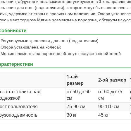
епления, абдуктор и независимые регулируемые в 3-х направлени
епления для стоп (подпяточники), которые могут быть поставлены
еч», удерживают стопы в правильном положении. Опора установле
лес имеет тормоза Мягкие элементы на поролоне, обтянуты искусс
собенности
Регулируемые крепления для стоп (подпяточники)
Опора установлена на колесах
Мягкие элементы на поролоне обтянуты искусственной кожей
арактеристики
1-ый
2-ой размер
размер
ысота столика над
от 50 до 60
от 60 до 75
одножкой
см
см
ост пользователя
75-90 см
90-110 см
рузоподъемность
30 кг
45 кг