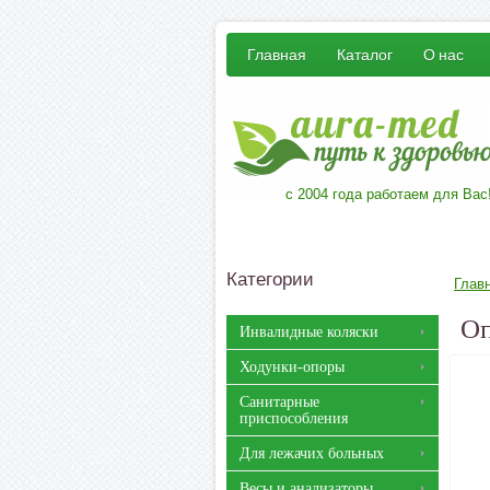
Главная
Каталог
О нас
с 2004 года работаем для Вас
Категории
Глав
Оп
Инвалидные коляски
Ходунки-опоры
Санитарные
приспособления
Для лежачих больных
Весы и анализаторы