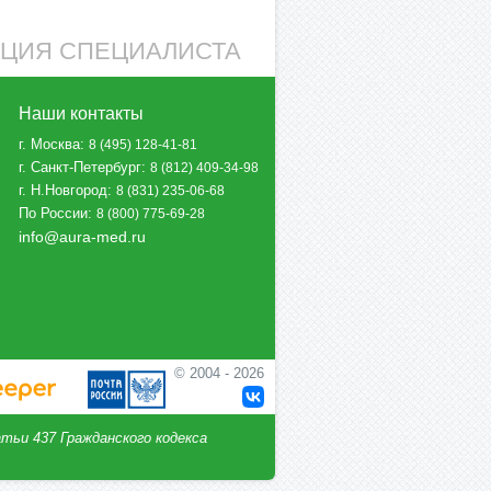
АЦИЯ СПЕЦИАЛИСТА
Наши контакты
г. Москва
:
8 (495) 128-41-81
г. Санкт-Петербург
:
8 (812) 409-34-98
г. Н.Новгород
:
8 (831) 235-06-68
По России
:
8 (800) 775-69-28
info@aura-med.ru
© 2004 - 2026
тьи 437 Гражданского кодекса