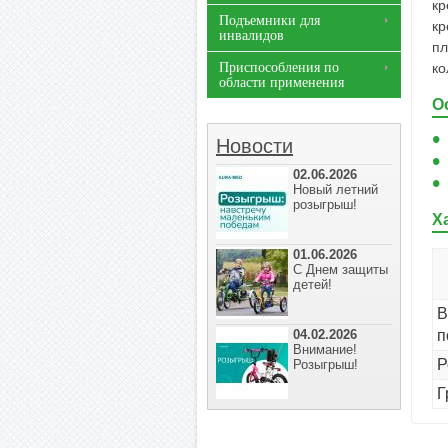
кр
Подъемники для
кр
инвалидов
пл
Приспособления по
ко
области применения
О
Новости
02.06.2026
Новый летний
розыгрыш!
Х
01.06.2026
С Днем защиты
детей!
В
04.02.2026
п
Внимание!
Р
Розыгрыш!
Г