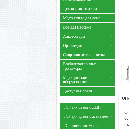
Детские автокресла
Медтехника для дома
Все для массажа
Алкотестеры
Ортопедия
Спортивные тренажеры
Реабилитационные
тренажеры
Медицинское
оборудование
Доступная среда
ОП
ТСР для детей с ДЦП
Оп
ТСР для детей с аутизмом
со
съ
ТСР после инсульта