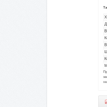
Т
Х
Д
В
К
В
Ш
К
М
Пр
за
ха