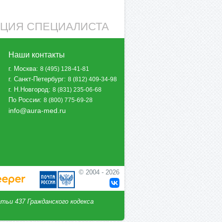
АЦИЯ СПЕЦИАЛИСТА
Наши контакты
г. Москва
:
8 (495) 128-41-81
г. Санкт-Петербург
:
8 (812) 409-34-98
г. Н.Новгород
:
8 (831) 235-06-68
По России
:
8 (800) 775-69-28
info@aura-med.ru
© 2004 - 2026
тьи 437 Гражданского кодекса