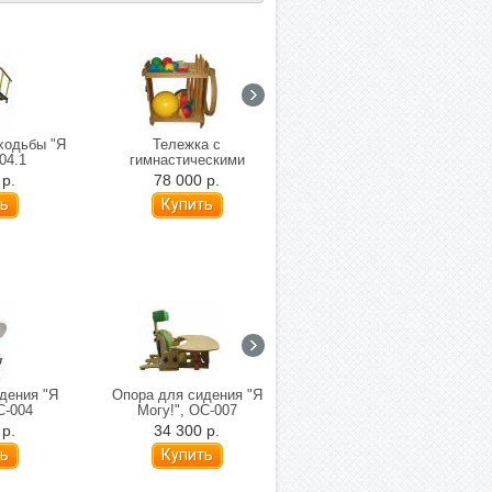
ходьбы "Я
Тележка с
Опора для стояния "Я
04.1
гимнастическими
Могу!", ОС-210.2
снарядами "Я Могу!",
 р.
78 000 р.
25 100 р.
503.2
дения "Я
Опора для сидения "Я
Опора для сидения
С-004
Могу!", ОС-007
«Медвежонок»
 р.
34 300 р.
50 000 р.