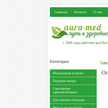
Главная
Каталог
О нас
с 2004 года работаем для Вас
Категории
Глав
Оп
Инвалидные коляски
Ходунки-опоры
Санитарные
приспособления
Для лежачих больных
Весы и анализаторы