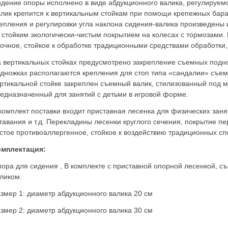
дение опоры исполнено в виде абдукционного валика, регулируемог
лик крепится к вертикальным стойкам при помощи крепежных бара
епления и регулировки угла наклона сидения-валика произведены
 стойким экологически-чистым покрытием на колесах с тормозами.
очное, стойкое к обработке традиционными средствами обработки, 
 вертикальных стойках предусмотрено закрепление съемных подно
дножках располагаются крепления для стоп типа «сандалии» съе
ртикальной стойке закреплен съемный валик, стилизованный под м
едназначенный для занятий с детьми в игровой форме.
комплект поставки входит приставная лесенка для физических зан
тавания и т.д. Перекладины лесенки круглого сечения, покрытие п
стое противоаллергенное, стойкое к воздействию традиционных сп
омплектация:
ора для сидения , В комплекте с приставной опорной лесенкой,
ликом.
змер 1: диаметр абдукционного валика 20 см
змер 2: диаметр абдукционного валика 30 см