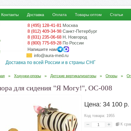
Контакты
Доставка
Оплата
Товары оптом
Статьи
8 (495) 128-41-81
Москва
8 (812) 409-34-98
Санкт-Петербург
8 (831) 235-06-68
Н. Новгород
8 (800) 775-69-28
По России
Напишите нам
!
info@aura-med.ru
Доставка по всей России и в страны СНГ
»
»
»
»
ная
Ходунки-опоры
Детские вертикализаторы
Опоры
Оп
ора для сидения "Я Могу!", ОС-008
Цена:
34 100 р.
Код товара:
1955
К сра