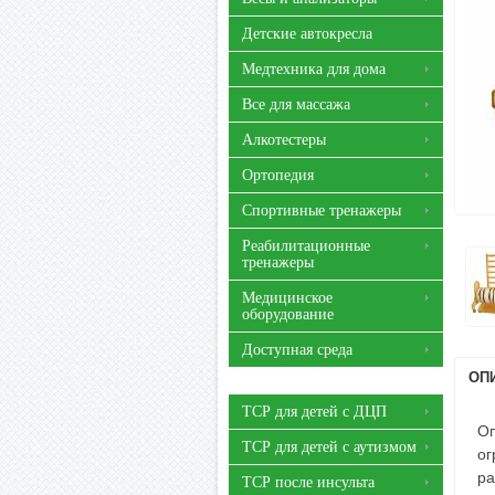
Детские автокресла
Медтехника для дома
Все для массажа
Алкотестеры
Ортопедия
Спортивные тренажеры
Реабилитационные
тренажеры
Медицинское
оборудование
Доступная среда
ОП
ТСР для детей с ДЦП
Оп
ТСР для детей с аутизмом
ог
ра
ТСР после инсульта