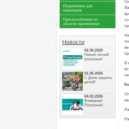
Си
Подъемники для
Ва
инвалидов
кр
Приспособления по
со
области применения
пр
На
Новости
по
ве
02.06.2026
пр
Новый летний
розыгрыш!
В 
вс
01.06.2026
чи
С Днем защиты
детей!
К
Оп
04.02.2026
ва
Внимание!
Розыгрыш!
Ра
Ра