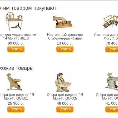
этим товаром покупают
ол для механотерапии
Настольный тренажер
Лестница для 
"Я Могу!", 401.3
Сгибание-разгибание
Могу!", 5
пальцев "Я Могу!", 404.3
99 000 р.
13 600 р.
78 400
хожие товары
пора для сидения "Я
Опора для сидения "Я
Опора для си
Могу!", ОС-001
Могу!", ОС-005
Могу!", О
25 900 р.
48 000 р.
41 000