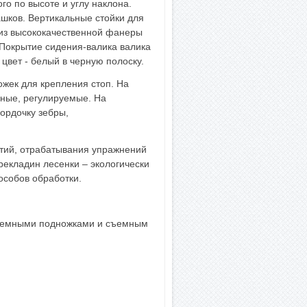
о по высоте и углу наклона.
шков. Вертикальные стойки для
 из высококачественной фанеры
 Покрытие сидения-валика валика
цвет - белый в черную полоску.
жек для крепления стоп. На
мные, регулируемые. На
ордочку зебры,
ятий, отрабатывания упражнений
ерекладин лесенки – экологически
особов обработки.
 съемными подножками и съемным