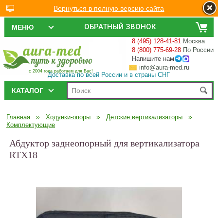
Вернуться в полную версию сайта
ОБРАТНЫЙ ЗВОНОК
МЕНЮ
8 (495) 128-41-81
Москва
8 (800) 775-69-28
По России
Напишите нам
info@aura-med.ru
с 2004 года работаем для Вас!
Доставка по всей России и в страны СНГ
КАТАЛОГ
»
»
»
Главная
Ходунки-опоры
Детские вертикализаторы
Комплектующие
Абдуктор заднеопорный для вертикализатора
RTX18