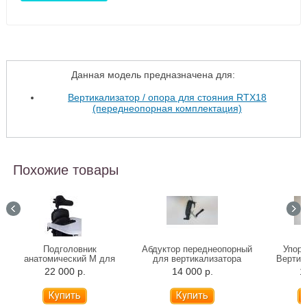
Данная модель предназначена для:
Вертикализатор / опора для стояния RTX18
(переднеопорная комплектация)
Похожие товары
Подголовник
Абдуктор переднеопорный
Упоры
анатомический М для
для вертикализатора
Вертик
вертикализатора RTX18
RTX18
22 000 р.
14 000 р.
1