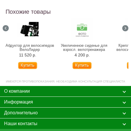
Похожие товары
Абдуктор для велосипедов
Увеличенное сиденье для
Крепле
ВелоЛидер
взросл. велотренажера
велоси
Ангел Соло №4
11 520 р.
4 200 р.
4
ИМЕЮТСЯ ПРОТИВОПОКАЗАНИЯ. НЕОБХОДИМА КОНСУЛЬТАЦИЯ СПЕЦИАЛИСТА
О компании
Информация
Дополнительно
Наши контакты