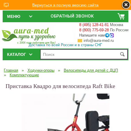
Вернуться в полную версию сайта
ОБРАТНЫЙ ЗВОНОК
МЕНЮ
8 (495) 128-41-81
Москва
8 (800) 775-69-28
По России
Напишите нам
info@aura-med.ru
с 2004 года работаем для Вас!
Доставка по всей России и в страны СНГ
КАТАЛОГ
»
»
Главная
Ходунки-опоры
Велосипеды для детей с ДЦП
»
Комплектующие
Приставка Квадро для велосипеда Raft Bike