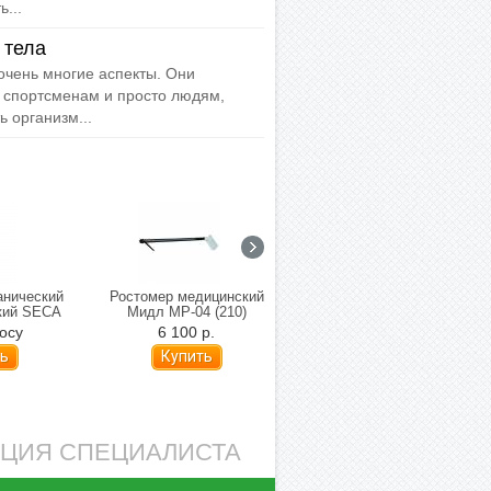
...
 тела
очень многие аспекты. Они
 спортсменам и просто людям,
 организм...
анический
Ростомер медицинский
Дополнительная рейка-
кий SECA
Мидл МР-04 (210)
ростомер SECA 232
осу
6 100 р.
По запросу
ь
Купить
АЦИЯ СПЕЦИАЛИСТА