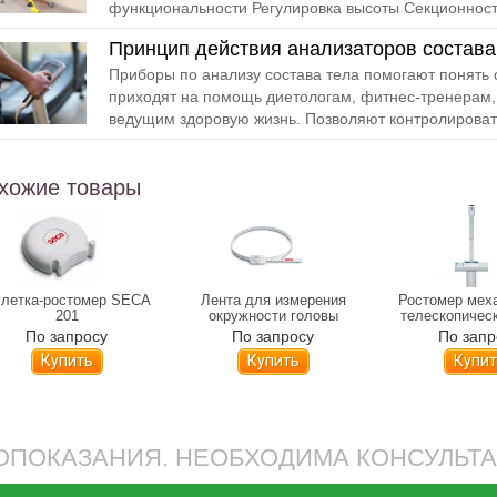
функциональности Регулировка высоты Секционность
Принцип действия анализаторов состава
Приборы по анализу состава тела помогают понять 
приходят на помощь диетологам, фитнес-тренерам,
ведущим здоровую жизнь. Позволяют контролировать
хожие товары
летка-ростомер SECA
Лента для измерения
Ростомер мех
201
окружности головы
телескопичес
малыша SECA 212
220
По запросу
По запросу
По запр
Купить
Купить
Купит
ПОКАЗАНИЯ. НЕОБХОДИМА КОНСУЛЬТ