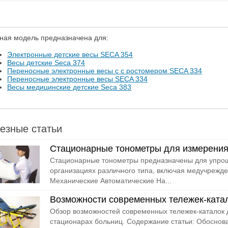
ная модель предназначена для:
Электронные детские весы SECA 354
Весы детские Seca 374
Переносные электронные весы c с ростомером SECA 334
Переносные электронные весы SECA 334
Весы медицинские детские Seca 383
езные статьи
Стационарные тонометры для измерения
Стационарные тонометры предназначены для упрощ
организациях различного типа, включая медучрежде
Механические Автоматические На...
Возможности современных тележек-ката
Обзор возможностей современных тележек-каталок 
стационарах больниц. Содержание статьи: Обосно