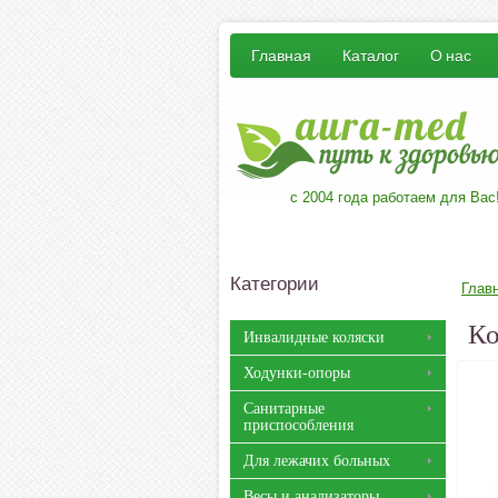
Главная
Каталог
О нас
с 2004 года работаем для Вас
Категории
Глав
Ко
Инвалидные коляски
Ходунки-опоры
Санитарные
приспособления
Для лежачих больных
Весы и анализаторы