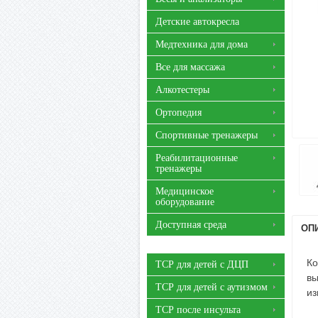
Детские автокресла
Медтехника для дома
Все для массажа
Алкотестеры
Ортопедия
Спортивные тренажеры
Реабилитационные
тренажеры
Медицинское
оборудование
Доступная среда
ОП
Ко
ТСР для детей с ДЦП
вы
ТСР для детей с аутизмом
из
ТСР после инсульта