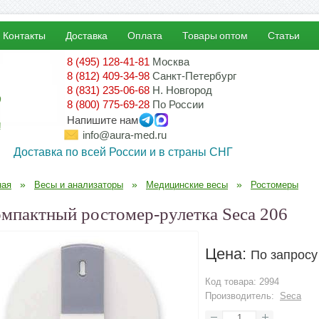
Контакты
Доставка
Оплата
Товары оптом
Статьи
8 (495) 128-41-81
Москва
8 (812) 409-34-98
Санкт-Петербург
8 (831) 235-06-68
Н. Новгород
8 (800) 775-69-28
По России
Напишите нам
!
info@aura-med.ru
Доставка по всей России и в страны СНГ
»
»
»
ная
Весы и анализаторы
Медицинские весы
Ростомеры
мпактный ростомер-рулетка Seca 206
Цена:
По запросу
Код товара:
2994
Производитель:
Seca