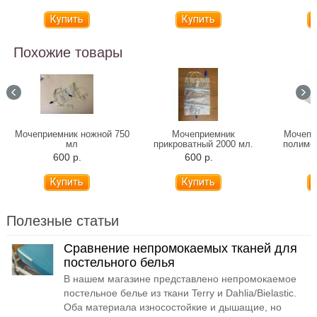
(клее
час
Похожие товары
Мочеприемник ножной 750
Мочеприемник
Мочепр
мл
прикроватный 2000 мл.
полимер
600 р.
600 р.
Полезные статьи
Сравнение непромокаемых тканей для
постельного белья
В нашем магазине представлено непромокаемое
постельное белье из ткани Terry и Dahlia/Bielastic.
Оба материала износостойкие и дышащие, но