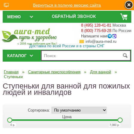
Вернуться в полную версию сайта
ОБРАТНЫЙ ЗВОНОК
МЕНЮ
8 (495) 128-41-81
Москва
8 (800) 775-69-28
По России
Напишите нам
info@aura-med.ru
с 2004 года работаем для Вас!
Доставка по всей России и в страны СНГ
КАТАЛОГ
»
»
»
Главная
Санитарные приспособления
Для ванной
Ступеньки
Ступеньки для ванной для пожилых
людей и инвалидов
Сортировка:
Цена
0
р.
7,060
р.