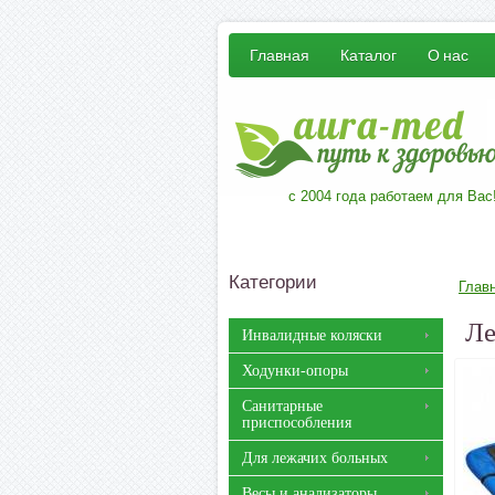
Главная
Каталог
О нас
с 2004 года работаем для Вас
Категории
Глав
Ле
Инвалидные коляски
Ходунки-опоры
Санитарные
приспособления
Для лежачих больных
Весы и анализаторы