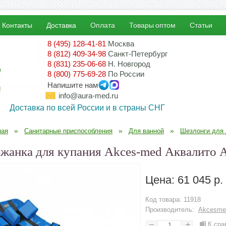
Контакты
Доставка
Оплата
Товары оптом
Статьи
8 (495) 128-41-81
Москва
8 (812) 409-34-98
Санкт-Петербург
8 (831) 235-06-68
Н. Новгород
8 (800) 775-69-28
По России
Напишите нам
!
info@aura-med.ru
Доставка по всей России и в страны СНГ
»
»
»
ная
Санитарные приспособления
Для ванной
Шезлонги для 
жанка для купания Akces-med Аквалито 
Цена:
61 045 р.
Код товара:
11918
Производитель:
Akcesme
К сра