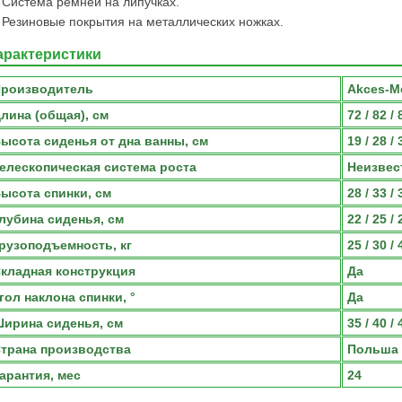
Система ремней на липучках.
Резиновые покрытия на металлических ножках.
арактеристики
роизводитель
Akces-M
лина (общая), см
72 / 82 / 
ысота сиденья от дна ванны, см
19 / 28 / 
елескопическая система роста
Неизвес
ысота спинки, см
28 / 33 / 
лубина сиденья, см
22 / 25 / 
рузоподъемность, кг
25 / 30 / 
кладная конструкция
Да
гол наклона спинки, °
Да
ирина сиденья, см
35 / 40 / 
трана производства
Польша
арантия, мес
24