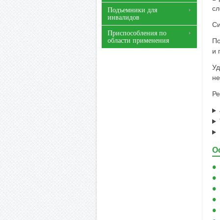
сл
Подъемники для
инвалидов
Си
Приспособления по
области применения
По
и 
Уд
не
Ре
О