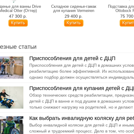
денье для ванны Drive
Складное сиденье-гамак
Подставка дл
Medical Otter (Оттер)
для купания Vermeiren
Ottobock 
Pepi
47 300 р.
29 400 р.
75 700
езные статьи
Приспособления для детей с ДЦП
Приспособления для детей с ДЦП в домашних услов
реабилитацию более эффективной. Их использован
однако подбор должен осуществляться индивидуальн
Приспособления для купания детей с Д
Обзор технических средств реабилитации, предназ
детей с ДЦП в ванне и под душем в домашних усло
только снижают нагрузку на родителей, но и делают 
Как выбрать инвалидную коляску для ре
Выбор инвалидной коляски для детей с ДЦП и иным
сложный и трудоемкий процесс. Дело в том, что осо