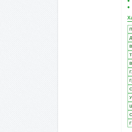
Х
П
Д
В
Т
В
Г
Г
С
У
Ш
С
Г