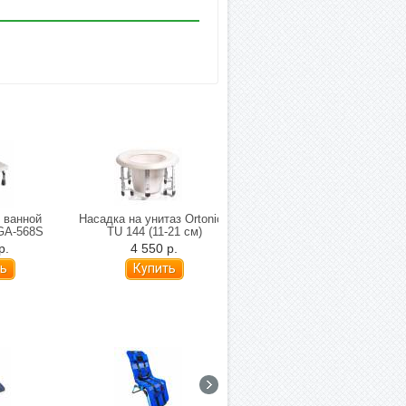
 ванной
Насадка на унитаз Ortonica
Ходунки для детей с ДЦП
GA-568S
TU 144 (11-21 см)
Barry 10185 (47-64)
р.
4 550 р.
13 760 р.