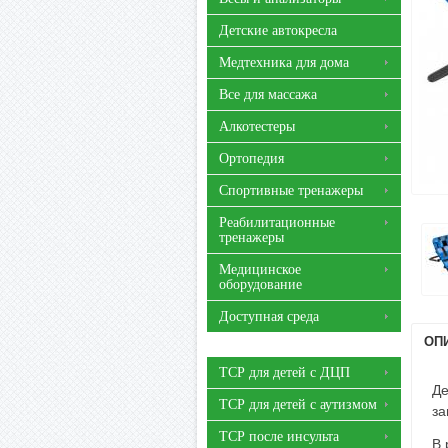
Детские автокресла
Медтехника для дома
Все для массажа
Алкотестеры
Ортопедия
Спортивные тренажеры
Реабилитационные
тренажеры
Медицинское
оборудование
Доступная среда
ОП
ТСР для детей с ДЦП
Де
ТСР для детей с аутизмом
за
ТСР после инсульта
В 