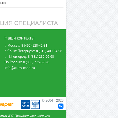
ко...
АЦИЯ СПЕЦИАЛИСТА
Наши контакты
г. Москва
:
8 (495) 128-41-81
г. Санкт-Петербург
:
8 (812) 409-34-98
г. Н.Новгород
:
8 (831) 235-06-68
По России
:
8 (800) 775-69-28
info@aura-med.ru
© 2004 - 2026
тьи 437 Гражданского кодекса