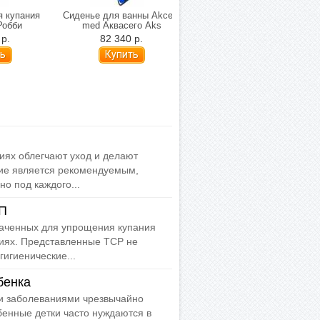
я купания
Сиденье для ванны Akces-
Сиденье для ванны
Робби
med Аквасего Aks
детское PBC-002M
 р.
82 340 р.
26 600 р.
иях облегчают уход и делают
ие является рекомендуемым,
о под каждого...
ЦП
наченных для упрощения купания
виях. Представленные ТСР не
гигиенические...
бенка
и заболеваниями чрезвычайно
бенные детки часто нуждаются в