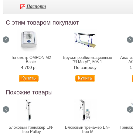
Паспорт
С этим товаром покупают
Тонометр OMRON M2
Брусья реабилитационные
Анализа
Basic
"Я Могу!", 505.1
ACC
4 700 р.
По запросу
1 6
Похожие товары
Блоковый тренажер EN-
Блоковый тренажер EN-
Тренаже
Tree Pulley
Tree M