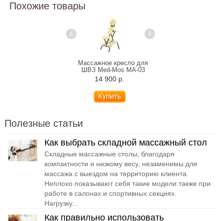
Похожие товары
сажное кресло для
Массажное кресло для
Массажное крес
З Med-Mos MA-03
ШВЗ Med-Mos MA-03
ШВЗ Med-Mos 
Т-3СЛ) (СТ-1ШСА)
(МСТ-3СЛ) (СТ-1ШСА)
(МСТ-3СЛ) (СТ-
14 900 р.
14 900 р.
14 900 р.
Полезные статьи
Как выбрать складной массажный стол
Складные массажные столы, благодаря
компактности и низкому весу, незаменимы для
массажа с выездом на территорию клиента.
Неплохо показывают себя такие модели также при
работе в салонах и спортивных секциях.
Нагрузку...
Как правильно использовать