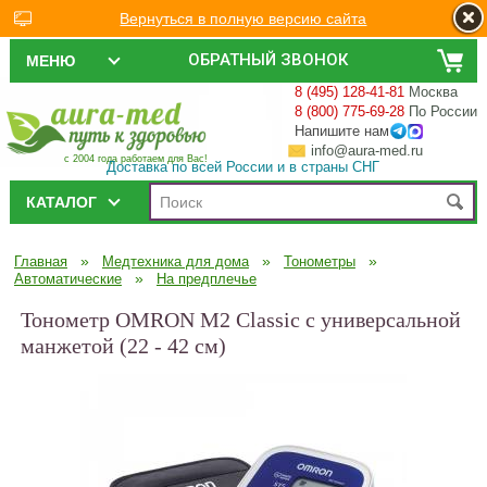
Вернуться в полную версию сайта
ОБРАТНЫЙ ЗВОНОК
МЕНЮ
8 (495) 128-41-81
Москва
8 (800) 775-69-28
По России
Напишите нам
info@aura-med.ru
с 2004 года работаем для Вас!
Доставка по всей России и в страны СНГ
КАТАЛОГ
»
»
»
Главная
Медтехника для дома
Тонометры
»
Автоматические
На предплечье
Тонометр OMRON M2 Classic с универсальной
манжетой (22 - 42 см)