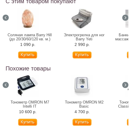
С этим товаром покупают
Соляная лампа Barry Hill
Электрогрелка для ног
Банки 
(до 20/30/60/120 кв. м.)
Barry Yeti
массажа 
1 090 р.
2 990 р.
Похожие товары
Тонометр OMRON M7
Тонометр OMRON M2
Тоном
Intelli IT
Basic
Classi
манже
10 600 р.
4 700 р.
4