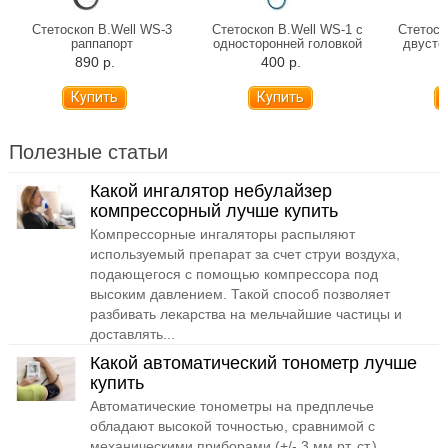
Стетоскоп B.Well WS-3
Стетоскоп B.Well WS-1 с
Стетоск
раппапорт
односторонней головкой
двусто
890 р.
400 р.
Полезные статьи
Какой ингалятор небулайзер
компрессорный лучше купить
Компрессорные ингаляторы распыляют
используемый препарат за счет струи воздуха,
подающегося с помощью компрессора под
высоким давлением. Такой способ позволяет
разбивать лекарства на мельчайшие частицы и
доставлять...
Какой автоматический тонометр лучше
купить
Автоматические тонометры на предплечье
обладают высокой точностью, сравнимой с
механическими приборами (+/- 3 мм рт. ст.).