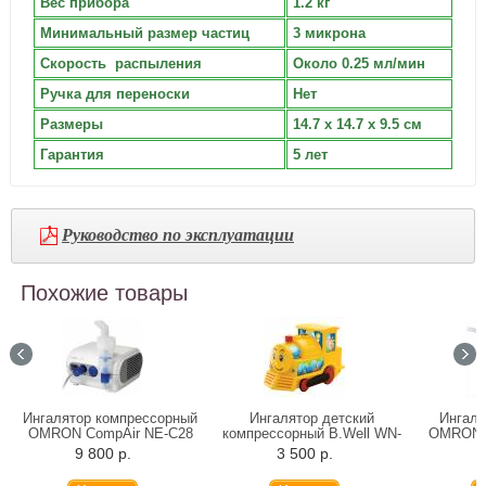
Вес прибора
1.2 кг
Минимальный размер частиц
3 микрона
Скорость распыления
Около 0.25 мл/мин
Ручка для переноски
Нет
Размеры
14.7 х 14.7 х 9.5 см
Гарантия
5 лет
Руководство по эксплуатации
Похожие товары
Ингалятор компрессорный
Ингалятор детский
Ингаля
OMRON CompAir NE-C28
компрессорный B.Well WN-
OMRON C
115 K "Паровозик"
9 800 р.
3 500 р.
6