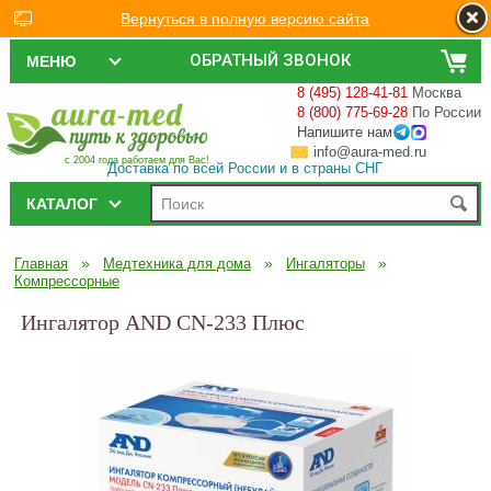
Вернуться в полную версию сайта
ОБРАТНЫЙ ЗВОНОК
МЕНЮ
8 (495) 128-41-81
Москва
8 (800) 775-69-28
По России
Напишите нам
info@aura-med.ru
с 2004 года работаем для Вас!
Доставка по всей России и в страны СНГ
КАТАЛОГ
»
»
»
Главная
Медтехника для дома
Ингаляторы
Компрессорные
Ингалятор AND CN-233 Плюс