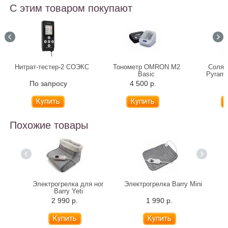
С этим товаром покупают
Нитрат-тестер-2 СОЭКС
Тонометр OMRON M2
Солян
Basic
Pyramid
Адаптер+Универсальная
По запросу
4 500 р.
2
манжета
Похожие товары
Mini
Электрогрелка для ног
Электрогрелка Barry Mini
Э
Barry Yeti
2 990 р.
1 990 р.