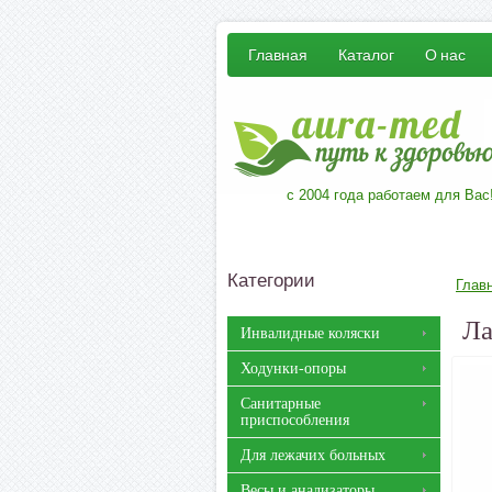
Главная
Каталог
О нас
с 2004 года работаем для Вас
Категории
Глав
Ла
Инвалидные коляски
Ходунки-опоры
Санитарные
приспособления
Для лежачих больных
Весы и анализаторы