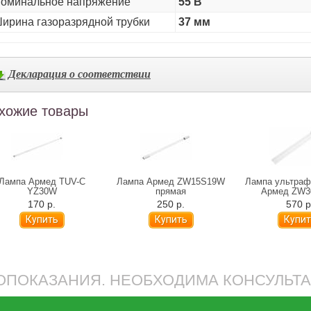
оминальное напряжение
55 В
ирина газоразрядной трубки
37 мм
Декларация о соответствии
хожие товары
Лампа Армед TUV-C
Лампа Армед ZW15S19W
Лампа ультраф
YZ30W
прямая
Армед ZW
170 р.
250 р.
570 р
ПОКАЗАНИЯ. НЕОБХОДИМА КОНСУЛЬТ