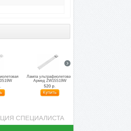
иолетовая
Лампа ультрафиолетовая
Лампа Армед TUV-C
30S19W
Армед ZW15S19W
YZ15W
.
520 р.
190 р.
АЦИЯ СПЕЦИАЛИСТА