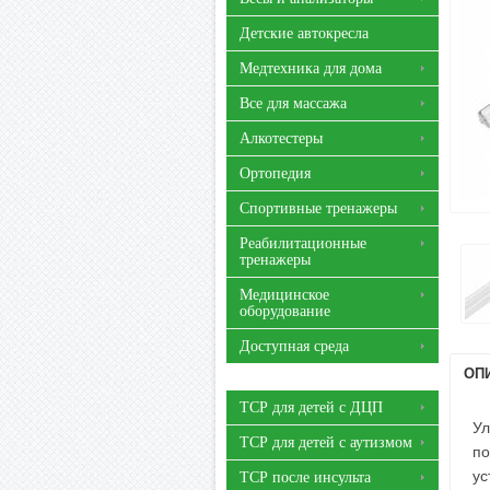
Детские автокресла
Медтехника для дома
Все для массажа
Алкотестеры
Ортопедия
Спортивные тренажеры
Реабилитационные
тренажеры
Медицинское
оборудование
Доступная среда
ОП
ТСР для детей с ДЦП
Ул
ТСР для детей с аутизмом
по
ус
ТСР после инсульта