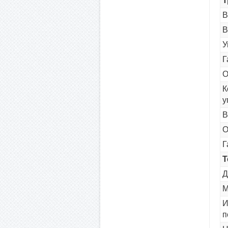
Т
В
В
У
Г
О
К
у
В
О
Г
Т
Д
М
И
п