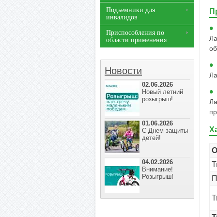
Подъемники для
П
инвалидов
Приспособления по
Ла
области применения
об
Новости
Ла
02.06.2026
Новый летний
розыгрыш!
Ла
пр
01.06.2026
Х
С Днем защиты
детей!
О
04.02.2026
Т
Внимание!
Розыгрыш!
П
Т