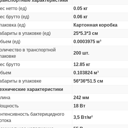
ранспортные характеристики
ес нетто (ед)
0.05 кг
ес брутто (ед)
0.06 кг
паковка (ед)
Картонная коробка
абариты в упаковке (ед)
25*5.3*3 см
бъем (ед)
0.0003975 м³
оличество в транспортной
200 шт.
паковке
ес брутто
12.85 кг
бъем
0.103824 м³
абариты в упаковке
56*36*51.5 см
ехнические характеристики
лина
242 мм
ощность
18 Вт
нтенсивность бактерицидного
3,5 Вт/м²
отока