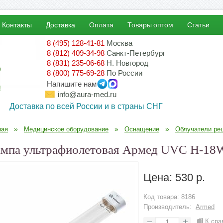
Контакты
Доставка
Оплата
Товары оптом
Статьи
8 (495) 128-41-81
Москва
8 (812) 409-34-98
Санкт-Петербург
8 (831) 235-06-68
Н. Новгород
8 (800) 775-69-28
По России
Напишите нам
!
info@aura-med.ru
Доставка по всей России и в страны СНГ
»
»
»
ная
Медицинское оборудование
Оснащение
Облучатели ре
мпа ультрафиолетовая Армед UVC H-18
Цена:
530 р.
Код товара:
8186
Производитель:
Armed
К сра