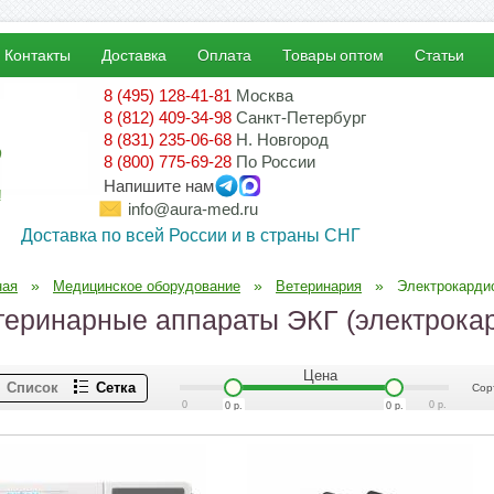
Контакты
Доставка
Оплата
Товары оптом
Статьи
8 (495) 128-41-81
Москва
8 (812) 409-34-98
Санкт-Петербург
8 (831) 235-06-68
Н. Новгород
8 (800) 775-69-28
По России
Напишите нам
!
info@aura-med.ru
Доставка по всей России и в страны СНГ
»
»
»
ная
Медицинское оборудование
Ветеринария
Электрокарди
теринарные аппараты ЭКГ (электрока
Цена
Список
Сетка
Сор
0
0
р.
0
р.
0
р.