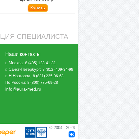
Купить
АЦИЯ СПЕЦИАЛИСТА
Наши контакты
г. Москва
:
8 (495) 128-41-81
г. Санкт-Петербург
:
8 (812) 409-34-98
г. Н.Новгород
:
8 (831) 235-06-68
По России
:
8 (800) 775-69-28
info@aura-med.ru
© 2004 - 2026