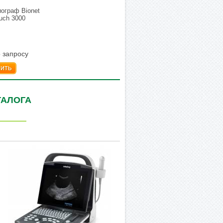
ограф Bionet
uch 3000
 запросу
пить
ТАЛОГА