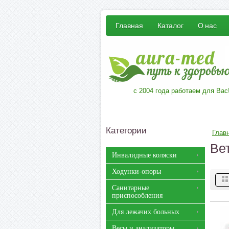
Главная
Каталог
О нас
с 2004 года работаем для Вас
Категории
Глав
Ве
Инвалидные коляски
Ходунки-опоры
Санитарные
приспособления
Для лежачих больных
Весы и анализаторы