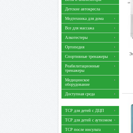
Детские автокресла
Медтехника для дома
Все для массажа
Алкотестеры
Ортопедия
Э
Спортивные тренажеры
Реабилитационные
тренажеры
Медицинское
оборудование
Доступная среда
ТСР для детей с ДЦП
ТСР для детей с аутизмом
ТСР после инсульта