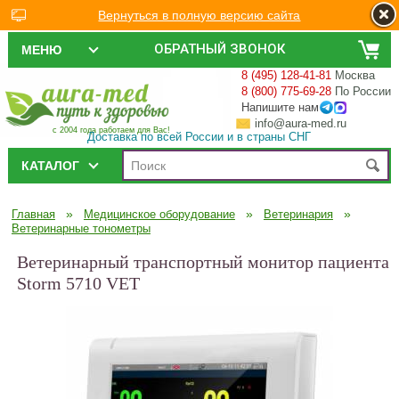
Вернуться в полную версию сайта
ОБРАТНЫЙ ЗВОНОК
МЕНЮ
8 (495) 128-41-81
Москва
8 (800) 775-69-28
По России
Напишите нам
info@aura-med.ru
с 2004 года работаем для Вас!
Доставка по всей России и в страны СНГ
КАТАЛОГ
»
»
»
Главная
Медицинское оборудование
Ветеринария
Ветеринарные тонометры
Ветеринарный транспортный монитор пациента
Storm 5710 VET