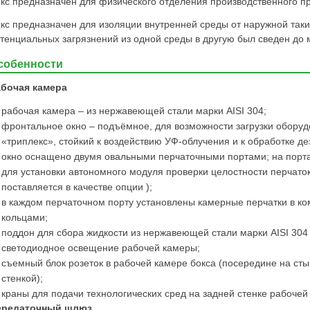
кс предназначен для физического отделения производственного пр
кс предназначен для изоляции внутренней среды от наружной так
тенциальных загрязнений из одной среды в другую был сведен до
собенности
абочая камера
рабочая камера – из нержавеющей стали марки AISI 304;
фронтальное окно – подъёмное, для возможности загрузки оборуд
«триплекс», стойкий к воздействию УФ-облучения и к обработке
окно оснащено двумя овальными перчаточными портами; на порт
для установки автономного модуля проверки целостности перчаток 
поставляется в качестве опции );
в каждом перчаточном порту установлены камерные перчатки в к
кольцами;
поддон для сбора жидкости из нержавеющей стали марки AISI 304
светодиодное освещение рабочей камеры;
съемный блок розеток в рабочей камере бокса (посередине на ст
стенкой);
краны для подачи технологических сред на задней стенке рабочей
ередаточный шлюз