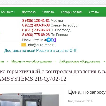
Контакты
Доставка
Оплата
Товары оптом
Статьи
8 (495) 128-41-81
Москва
8 (812) 409-34-98
Санкт-Петербург
8 (831) 235-06-68
Н. Новгород
8 (800) 775-69-28
По России
Напишите нам
!
info@aura-med.ru
Доставка по всей России и в страны СНГ
»
»
»
ная
Медицинское оборудование
Лабораторное оборудование
кс герметичный с контролем давления в р
AMSYSTEMS 2R-Q.702-12
Цена:
По запросу
Код товара:
7114