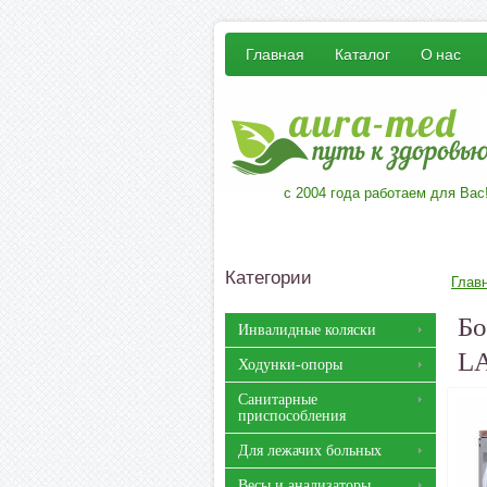
Главная
Каталог
О нас
с 2004 года работаем для Вас
Категории
Глав
Бо
Инвалидные коляски
L
Ходунки-опоры
Санитарные
приспособления
Для лежачих больных
Весы и анализаторы