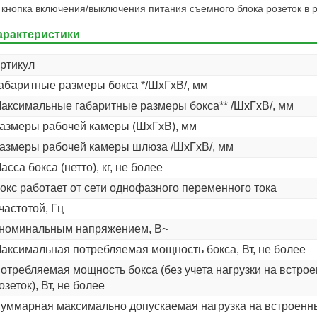
кнопка включения/выключения питания съемного блока розеток в 
арактеристики
ртикул
абаритные размеры бокса */ШхГхВ/, мм
аксимальные габаритные размеры бокса** /ШхГхВ/, мм
азмеры рабочей камеры (ШхГхВ), мм
азмеры рабочей камеры шлюза /ШхГхВ/, мм
асса бокса (нетто), кг, не более
окс работает от сети однофазного переменного тока
 частотой, Гц
 номинальным напряжением, В~
аксимальная потребляемая мощность бокса, Вт, не более
отребляемая мощность бокса (без учета нагрузки на встро
озеток), Вт, не более
уммарная максимально допускаемая нагрузка на встроенн