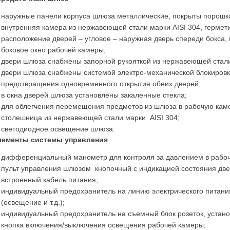
наружные панели корпуса шлюза металлические, покрыты порош
внутренняя камера из нержавеющей стали марки AISI 304, гермет
расположение дверей – угловое – наружная дверь спереди бокса, 
боковое окно рабочей камеры;
двери шлюза снабжены запорной рукояткой из нержавеющей стали
двери шлюза снабжены системой электро-механической блокировк
предотвращения одновременного открытия обеих дверей;
в окна дверей шлюза установлены закаленные стекла;
для облегчения перемещения предметов из шлюза в рабочую кам
столешница из нержавеющей стали марки AISI 304;
светодиодное освещение шлюза.
лементы системы управления
дифференциальный манометр для контроля за давлением в рабоч
пульт управления шлюзом кнопочный с индикацией состояния две
встроенный кабель питания;
индивидуальный предохранитель на линию электрического питани
(освещение и т.д.);
индивидуальный предохранитель на съемный блок розеток, устан
кнопка включения/выключения освещения рабочей камеры;