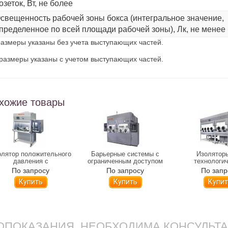
озеток, Вт, не более
свещенность рабочей зоны бокса (интегральное значение,
пределенное по всей площади рабочей зоны), Лк, не менее
размеры указаны без учета выступающих частей.
 размеры указаны с учетом выступающих частей.
хожие товары
олятор положительного
Барьерные системы c
Изолятор
давления с
ограниченным доступом
технологи
принудительным
LAMSYSTEMS
процессов LA
По запросу
По запросу
По запр
алением и фильтрацией
Купить
Купить
Купит
воздуха из рабочей
меры LAMSYSTEMS 2R-
H.004-12
ПОКАЗАНИЯ. НЕОБХОДИМА КОНСУЛЬТ