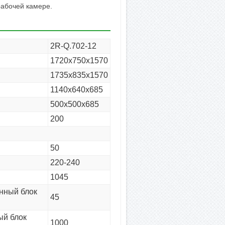
рабочей камере.
2R-Q.702-12
1720х750х1570
1735х835х1570
1140х640х685
500х500х685
200
50
220-240
1045
енный блок
45
ый блок
1000