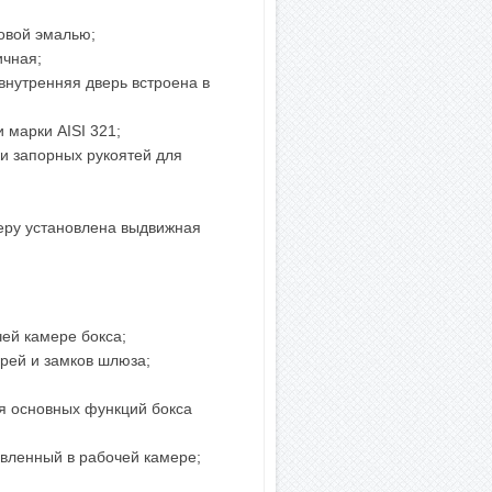
ковой эмалью;
ичная;
внутренняя дверь встроена в
 марки AISI 321;
и запорных рукоятей для
еру установлена выдвижная
ей камере бокса;
рей и замков шлюза;
я основных функций бокса
овленный в рабочей камере;