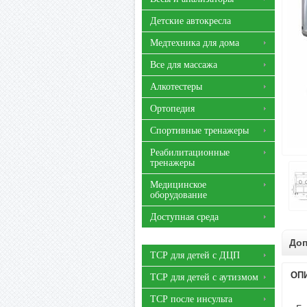
Детские автокресла
Медтехника для дома
Все для массажа
Алкотестеры
Ортопедия
Спортивные тренажеры
Реабилитационные
тренажеры
Медицинское
оборудование
Доступная среда
Доп
ТСР для детей с ДЦП
ОП
ТСР для детей с аутизмом
ТСР после инсульта