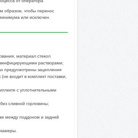
оцесса от оператора.
им образом, чтобы перенос
 минимума или исключен.
ования, материал стекол
 дезинфицирующими растворами;
ах предусмотрены зацепления
(не входит в комплект поставки,
омплекте с уплотнительными
 без сливной горловины;
ыке между поддоном и задней
 камеры.