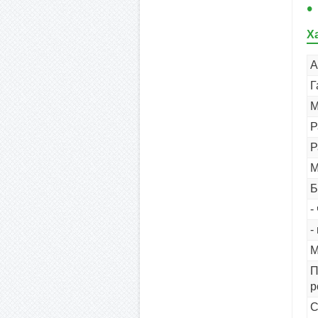
Х
А
Г
М
Р
Р
М
Б
-
-
М
П
р
С