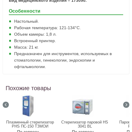
Вид медицинского изделия – 173090.
Особенности
Настольный.
Рабочая температура: 121-134°С.
Объем камеры: 1,8 л.
Встроенный принтер.
Масса: 21 кг.
Предназначен для инструментов, используемых в
стоматологии, гинекологии, эндоскопии и
офтальмологии.
Похожие товары
Плазменный стерилизатор
Стерилизатор паровой HS
Парово
PHS ПС-150 ТЗМОИ
3041 BL
P
По запросу
По запросу
По