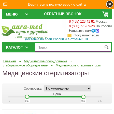
Вернуться в полную версию сайта
ОБРАТНЫЙ ЗВОНОК
МЕНЮ
8 (495) 128-41-81
Москва
8 (800) 775-69-28
По России
Напишите нам
info@aura-med.ru
с 2004 года работаем для Вас!
Доставка по всей России и в страны СНГ
КАТАЛОГ
»
»
Главная
Медицинское оборудование
»
Лабораторное оборудование
Медицинские стерилизаторы
Медицинские стерилизаторы
Сортировка:
Цена
0
0
р.
0
р.
0
р.