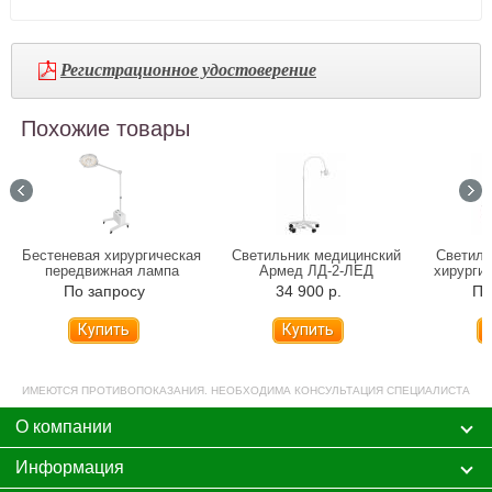
Регистрационное удостоверение
Похожие товары
Бестеневая хирургическая
Светильник медицинский
Светиль
передвижная лампа
Армед ЛД-2-ЛЕД
хирурги
DIXION Конвелар 1607
По запросу
34 900 р.
По
ЛЕД
Купить
ИМЕЮТСЯ ПРОТИВОПОКАЗАНИЯ. НЕОБХОДИМА КОНСУЛЬТАЦИЯ СПЕЦИАЛИСТА
О компании
Информация