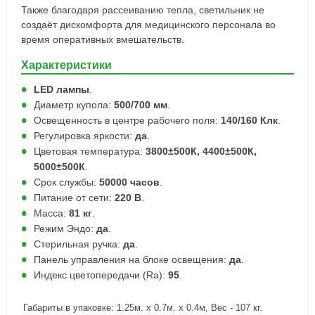
Также благодаря рассеиванию тепла, светильник не
создаёт дискомфорта для медицинского персонала во
время оперативных вмешательств.
Характеристики
LED лампы
.
Диаметр купола:
500/700 мм
.
Освещенность в центре рабочего поля:
140/160 Клк
.
Регулировка яркости:
да
.
Цветовая температура:
3800±500К, 4400±500К,
5000±500К
.
Срок службы:
50000 часов
.
Питание от сети:
220 В
.
Масса:
81 кг
.
Режим Эндо:
да
.
Стерильная ручка:
да
.
Панель управления на блоке освещения:
да
.
Индекс цветопередачи (Ra):
95
.
Габариты в упаковке: 1.25м. x 0.7м. x 0.4м, Вес - 107 кг.