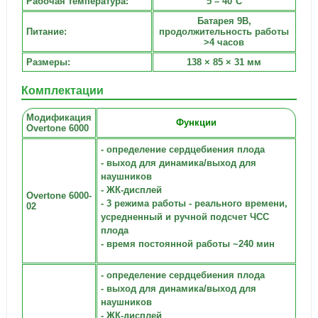
Рабочая температура:
5 – 40°C
Батарея 9В,
Питание:
продолжительность работы
>4 часов
Размеры:
138 × 85 × 31 мм
Комплектации
Модификация
Функции
Overtone 6000
- определение сердцебиения плода
- выход для динамика/выход для
наушников
- ЖК-дисплей
Overtone 6000-
- 3 режима работы - реального времени,
02
усредненный и ручной подсчет ЧСС
плода
- время постоянной работы ~240 мин
- определение сердцебиения плода
- выход для динамика/выход для
наушников
- ЖК-дисплей