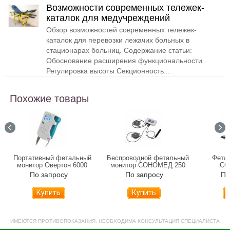
Возможности современных тележек-
каталок для медучреждений
Обзор возможностей современных тележек-
каталок для перевозки лежачих больных в
стационарах больниц. Содержание статьи:
Обоснование расширения функциональности
Регулировка высоты Секционность...
Похожие товары
Портативный фетальный
Беспроводной фетальный
Фета
монитор Овертон 6000
монитор СОНОМЕД 250
СО
По запросу
По запросу
По
Купить
Купить
ИМЕЮТСЯ ПРОТИВОПОКАЗАНИЯ. НЕОБХОДИМА КОНСУЛЬТАЦИЯ СПЕЦИАЛИСТА