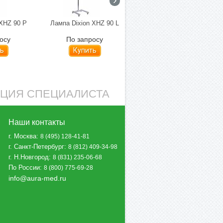
 XHZ 90 P
Лампа Dixion XHZ 90 L
Лампа фототерапии BiliLux
осу
По запросу
По запросу
ь
Купить
Купить
АЦИЯ СПЕЦИАЛИСТА
Наши контакты
г. Москва
:
8 (495) 128-41-81
г. Санкт-Петербург
:
8 (812) 409-34-98
г. Н.Новгород
:
8 (831) 235-06-68
По России
:
8 (800) 775-69-28
info@aura-med.ru