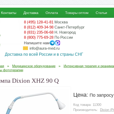
Контакты
Доставка
Оплата
Товары оптом
Статьи
8 (495) 128-41-81
Москва
8 (812) 409-34-98
Санкт-Петербург
8 (831) 235-06-68
Н. Новгород
8 (800) 775-69-28
По России
Напишите нам
!
info@aura-med.ru
Доставка по всей России и в страны СНГ
»
»
ная
Медицинское оборудование
Интенсивная терапия и реанима
ы фототерапии
мпа Dixion XHZ 90 Q
Цена:
По запросу
Код товара:
11300
Производитель:
Dixion (Р