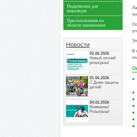
Подъемники для
Ла
инвалидов
но
Приспособления по
Ос
области применения
уг
Эт
Новости
В 
02.06.2026
из
Новый летний
розыгрыш!
О
01.06.2026
С Днем защиты
детей!
04.02.2026
Внимание!
Розыгрыш!