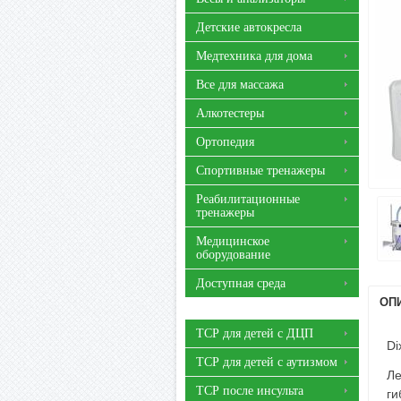
Детские автокресла
Медтехника для дома
Все для массажа
Алкотестеры
Ортопедия
Спортивные тренажеры
Реабилитационные
тренажеры
Медицинское
оборудование
Доступная среда
ОП
ТСР для детей с ДЦП
Di
ТСР для детей с аутизмом
Ле
ТСР после инсульта
ги