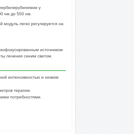
пербилирубинемии у
0 нм до 550 нм.
 модуль легко регулируется на
.
сокофокусированным источником
ты лечения синим светом.
кой интенсивностью и низким
етров терапии.
скими потребностями.