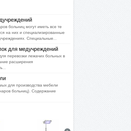
едучреждений
ов больниц могут иметь все те
тся на них и специализированные
учреждениях. Специальные...
лок для медучреждений
для перевозки лежачих больных в
вание расширения
...
ели
мых для производства мебели
онаров больниц). Содержание