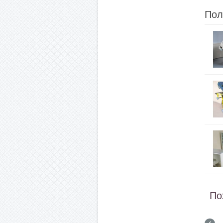
Пол
По