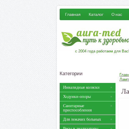
Главная
Каталог
О нас
с 2004 года работаем для Вас
Категории
Глав
Ламп
Инвалидные коляски
Ла
Ходунки-опоры
Санитарные
приспособления
Для лежачих больных
Весы и анализаторы