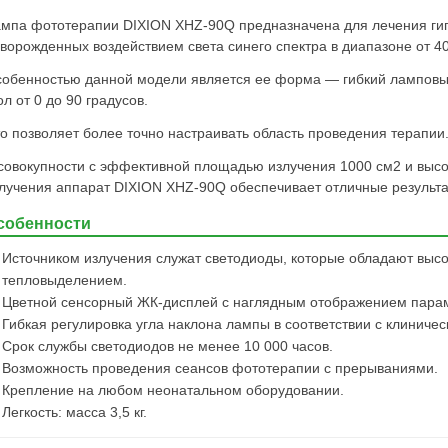
мпа фототерапии DIXION XHZ-90Q предназначена для лечения ги
ворожденных воздействием света синего спектра в диапазоне от 40
обенностью данной модели является ее форма — гибкий ламповый
ол от 0 до 90 градусов.
о позволяет более точно настраивать область проведения терапии
совокупности с эффективной площадью излучения 1000 см2 и вы
лучения аппарат DIXION XHZ-90Q обеспечивает отличные результа
собенности
Источником излучения служат светодиоды, которые обладают высо
тепловыделением.
Цветной сенсорный ЖК-дисплей с наглядным отображением парам
Гибкая регулировка угла наклона лампы в соответствии с клиниче
Срок службы светодиодов не менее 10 000 часов.
Возможность проведения сеансов фототерапии с прерываниями.
Крепление на любом неонатальном оборудовании.
Легкость: масса 3,5 кг.