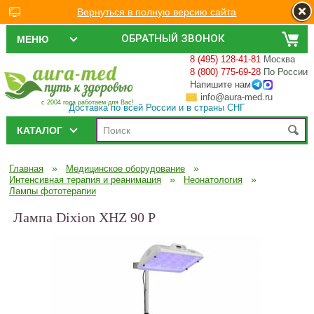
Вернуться в полную версию сайта
ОБРАТНЫЙ ЗВОНОК
МЕНЮ
8 (495) 128-41-81
Москва
8 (800) 775-69-28
По России
Напишите нам
info@aura-med.ru
с 2004 года работаем для Вас!
Доставка по всей России и в страны СНГ
КАТАЛОГ
»
»
Главная
Медицинское оборудование
»
»
Интенсивная терапия и реанимация
Неонатология
Лампы фототерапии
Лампа Dixion XHZ 90 P