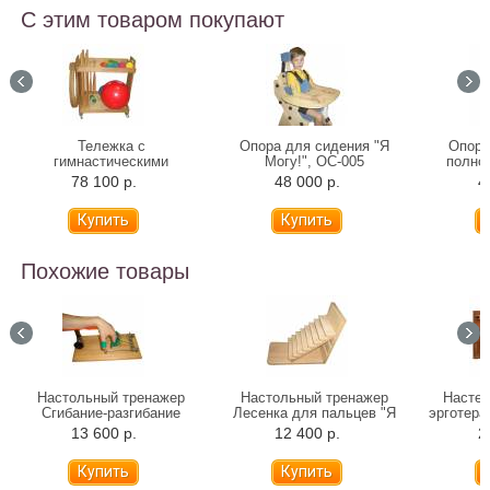
С этим товаром покупают
Тележка с
Опора для сидения "Я
Опора
гимнастическими
Могу!", ОС-005
полно
снарядами "Я Могу!",
Мог
78 100 р.
48 000 р.
4
503.1
Похожие товары
Настольный тренажер
Настольный тренажер
Настен
Сгибание-разгибание
Лесенка для пальцев "Я
эрготера
пальцев "Я Могу!", 404.3
Могу!", 404.7
13 600 р.
12 400 р.
2