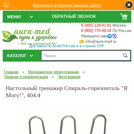
Вернуться в полную версию сайта
ОБРАТНЫЙ ЗВОНОК
МЕНЮ
8 (495) 128-41-81
Москва
8 (800) 775-69-28
По России
Напишите нам
info@aura-med.ru
с 2004 года работаем для Вас!
Доставка по всей России и в страны СНГ
КАТАЛОГ
»
»
Главная
Медицинское оборудование
»
Терапия и реабилитация
Эрготерапия
Настольный тренажер Спираль-горизонталь "Я
Могу!", 404.4