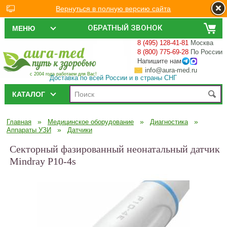
Вернуться в полную версию сайта
ОБРАТНЫЙ ЗВОНОК
МЕНЮ
8 (495) 128-41-81
Москва
8 (800) 775-69-28
По России
Напишите нам
info@aura-med.ru
с 2004 года работаем для Вас!
Доставка по всей России и в страны СНГ
КАТАЛОГ
»
»
»
Главная
Медицинское оборудование
Диагностика
»
Аппараты УЗИ
Датчики
Секторный фазированный неонатальный датчик
Mindray P10-4s