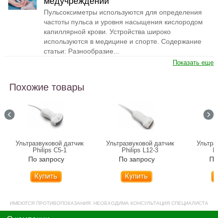
медучреждений
Пульсоксиметры используются для определения
частоты пульса и уровня насыщения кислородом
капиллярной крови. Устройства широко
используются в медицине и спорте. Содержание
статьи: Разнообразие...
Показать еще
Похожие товары
Ультразвуковой датчик
Ультразвуковой датчик
Ультра
Philips С5-1
Philips L12-3
P
По запросу
По запросу
По
Купить
Купить
ИМЕЮТСЯ ПРОТИВОПОКАЗАНИЯ. НЕОБХОДИМА КОНСУЛЬТАЦИЯ СПЕЦИАЛИСТА