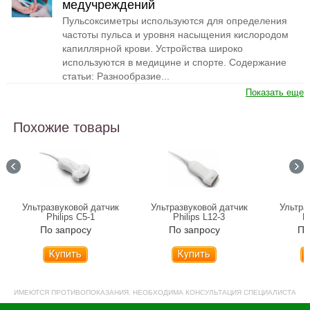
медучреждений
Пульсоксиметры используются для определения
частоты пульса и уровня насыщения кислородом
капиллярной крови. Устройства широко
используются в медицине и спорте. Содержание
статьи: Разнообразие...
Показать еще
Похожие товары
Ультразвуковой датчик
Ультразвуковой датчик
Ультра
Philips С5-1
Philips L12-3
P
По запросу
По запросу
По
Купить
Купить
ИМЕЮТСЯ ПРОТИВОПОКАЗАНИЯ. НЕОБХОДИМА КОНСУЛЬТАЦИЯ СПЕЦИАЛИСТА