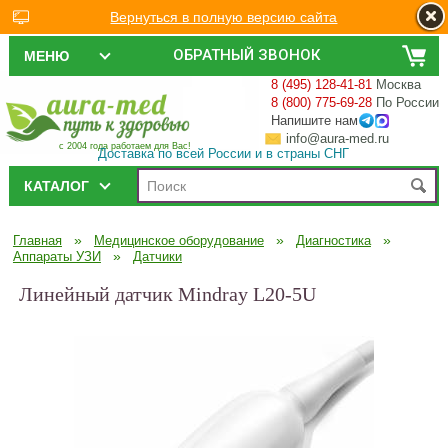
Вернуться в полную версию сайта
ОБРАТНЫЙ ЗВОНОК
МЕНЮ
8 (495) 128-41-81
Москва
8 (800) 775-69-28
По России
Напишите нам
info@aura-med.ru
с 2004 года работаем для Вас!
Доставка по всей России и в страны СНГ
КАТАЛОГ
»
»
»
Главная
Медицинское оборудование
Диагностика
»
Аппараты УЗИ
Датчики
Линейный датчик Mindray L20-5U