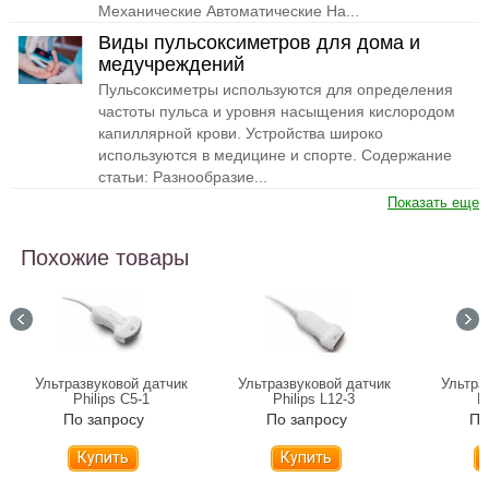
Механические Автоматические На...
Виды пульсоксиметров для дома и
медучреждений
Пульсоксиметры используются для определения
частоты пульса и уровня насыщения кислородом
капиллярной крови. Устройства широко
используются в медицине и спорте. Содержание
статьи: Разнообразие...
Показать еще
Похожие товары
Ультразвуковой датчик
Ультразвуковой датчик
Ультра
Philips С5-1
Philips L12-3
P
По запросу
По запросу
По
Купить
Купить