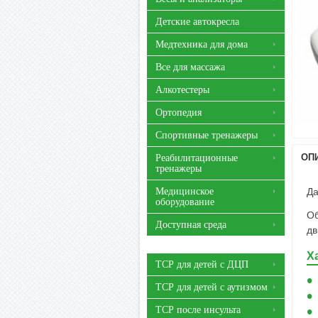
Детские автокресла
Медтехника для дома
Все для массажа
Алкотестеры
Ортопедия
Спортивные тренажеры
ОП
Реабилитационные
тренажеры
Медицинское
Да
оборудование
Об
Доступная среда
дв
Х
ТСР для детей с ДЦП
ТСР для детей с аутизмом
ТСР после инсульта