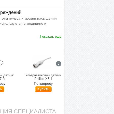
чреждений
тоты пульса и уровня насыщения
используются в медицине и
Показать еще
ой датчик
Ультразвуковой датчик
Внутриполостной датчик
7-2t
Philips X5-1
Mindray V11-3
осу
По запросу
480 000 р.
ь
Купить
АЦИЯ СПЕЦИАЛИСТА