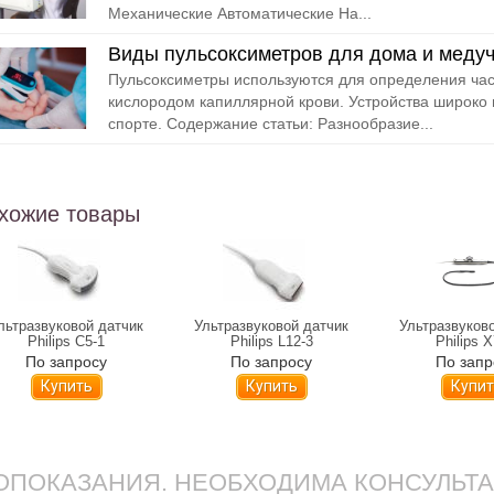
Механические Автоматические На...
Виды пульсоксиметров для дома и меду
Пульсоксиметры используются для определения час
кислородом капиллярной крови. Устройства широко 
спорте. Содержание статьи: Разнообразие...
хожие товары
льтразвуковой датчик
Ультразвуковой датчик
Ультразвуков
Philips С5-1
Philips L12-3
Philips X
По запросу
По запросу
По запр
Купить
Купить
Купит
ПОКАЗАНИЯ. НЕОБХОДИМА КОНСУЛЬТ