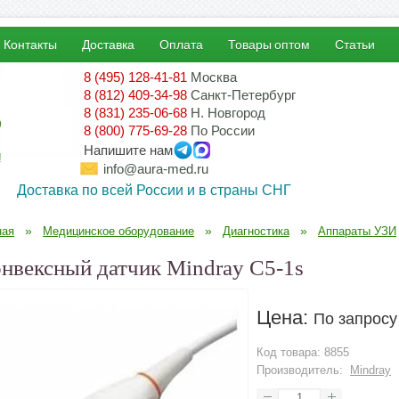
Контакты
Доставка
Оплата
Товары оптом
Статьи
8 (495) 128-41-81
Москва
8 (812) 409-34-98
Санкт-Петербург
8 (831) 235-06-68
Н. Новгород
8 (800) 775-69-28
По России
Напишите нам
!
info@aura-med.ru
Доставка по всей России и в страны СНГ
»
»
»
ная
Медицинское оборудование
Диагностика
Аппараты УЗИ
нвексный датчик Mindray С5-1s
Цена:
По запросу
Код товара:
8855
Производитель:
Mindray