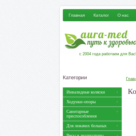
Главная
Каталог
О нас
с 2004 года работаем для Вас
Категории
Глав
Ко
Инвалидные коляски
Ходунки-опоры
Санитарные
приспособления
Для лежачих больных
Весы и анализаторы