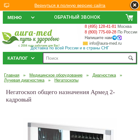
Вернуться в полную версию сайта
ОБРАТНЫЙ ЗВОНОК
МЕНЮ
8 (495) 128-41-81
Москва
8 (800) 775-69-28
По России
Напишите нам
info@aura-med.ru
с 2004 года работаем для Вас!
Доставка по всей России и в страны СНГ
КАТАЛОГ
»
»
»
Главная
Медицинское оборудование
Диагностика
»
Лучевая диагностика
Негатоскопы
Негатоскоп общего назначения Армед 2-
кадровый