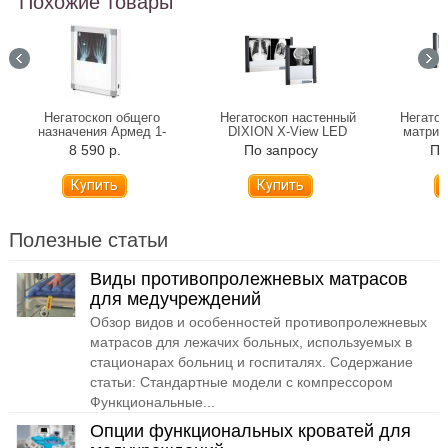
Похожие товары
Негатоскоп общего
Негатоскоп настенный
Негатос
назначения Армед 1-
DIXION X-View LED
матрич
кадровый
света D
8 590 р.
По запросу
По
Купить
Полезные статьи
Виды противопролежневых матрасов
для медучреждений
Обзор видов и особенностей противопролежневых
матрасов для лежачих больных, используемых в
стационарах больниц и госпиталях. Содержание
статьи: Стандартные модели с компрессором
Функциональные...
Опции функциональных кроватей для