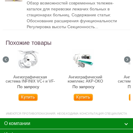
Обзор возможностей современных тележек-
каталок для перевозки лежачих больных в
стационарах больниц. Содержание статьи:
Обоснование расширения функциональности
Регулировка высоты Секционность...
Похожие товары
Ангиографическая
Ангиографический
Анги
система INFINIX VC-i и VF-
комплекс АКР-ОКО
система
i
По запросу
По запросу
По
Купить
Купить
ИМЕЮТСЯ ПРОТИВОПОКАЗАНИЯ. НЕОБХОДИМА КОНСУЛЬТАЦИЯ СПЕЦИАЛИСТА
О компании