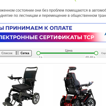
оженном состоянии они без проблем помещаются в автомоб
однятие по лестницам и перемещение в общественном тра
Цена
Список
Сетка
Сор
0
р.
455,300
р.