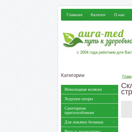
Главная
Каталог
О нас
с 2004 года работаем для Вас
Категории
Глав
Ск
Инвалидные коляски
ст
Ходунки-опоры
Санитарные
приспособления
Для лежачих больных
Весы и анализаторы