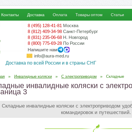
Контакты
Доставка
Оплата
Товары оптом
Статьи
8 (495) 128-41-81
Москва
8 (812) 409-34-98
Санкт-Петербург
8 (831) 235-06-68
Н. Новгород
8 (800) 775-69-28
По России
Напишите нам
!
info@aura-med.ru
Доставка по всей России и в страны СНГ
»
»
»
ная
Инвалидные коляски
С электроприводом
Складные
ладные инвалидные коляски с электро
раница 3
Складные инвалидные коляски с электроприводом удоб
командировок и путешествий.