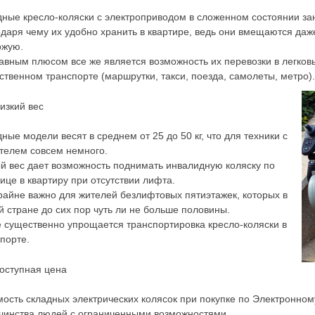
дные кресло-коляски с электроприводом в сложенном состоянии з
даря чему их удобно хранить в квартире, ведь они вмещаются даж
ожую.
авным плюсом все же является возможность их перевозки в легков
твенном транспорте (маршрутки, такси, поезда, самолеты, метро).
изкий вес
ные модели весят в среднем от 25 до 50 кг, что для техники с
телем совсем немного.
 вес дает возможность поднимать инвалидную коляску по
ице в квартиру при отсутствии лифта.
райне важно для жителей безлифтовых пятиэтажек, которых в
 стране до сих пор чуть ли не больше половины.
 существенно упрощается транспортировка кресло-коляски в
порте.
оступная цена
ость складных электрических колясок при покупке по Электронно
шинства людей с ограниченными возможностями.