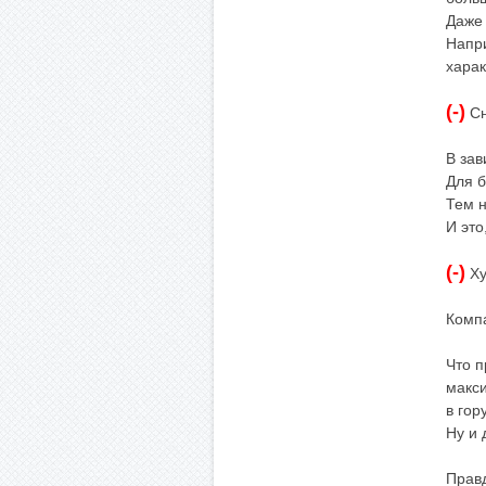
Даже 
Напри
харак
(-)
Сн
В зав
Для б
Тем н
И это
(-)
Ху
Компа
Что п
макси
в гору
Ну и 
Правд