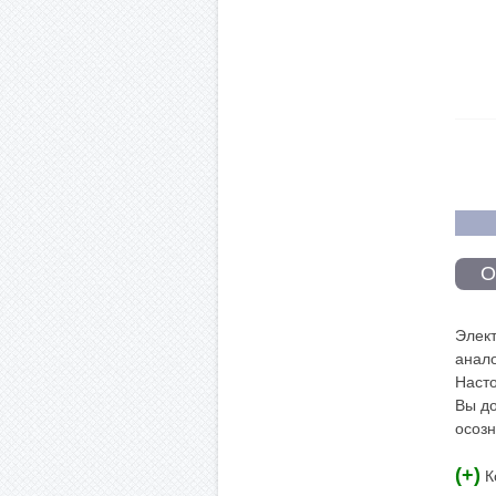
О
Элект
анало
Насто
Вы до
осоз
(+)
К