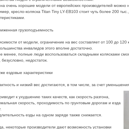
на очень хорошие модели от европейских производителей можно 
мер, кресло-коляска Titan Tiny LY-EB103 стоит чуть более 200 тыс
теристиками.
иженная грузоподъемность
исимости от модели, ограничение на вес составляет от 100 до 120 к
ольшинства инвалидов этого вполне достаточно.
е менее, полные люди воспользоваться складными колясками смогу
, безусловно, недостаток.
же ездовые характеристики
ктность и низкий вес достигаются, в том числе, за счет уменьшени
риводит к ухудшению таких качеств, как скорость разгона,
мальная скорость, проходимость по грунтовым дорогам и езда
.
длительность езды на одном заряде также снижается.
а, некоторые производители дают возможность установки