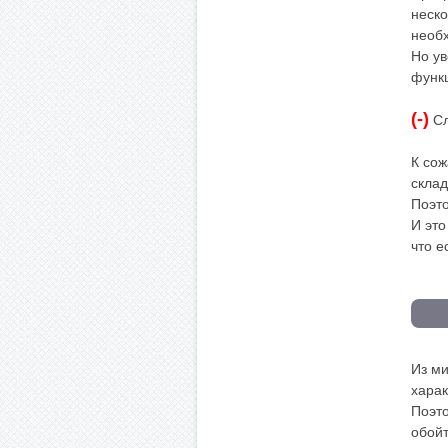
неско
необх
Но ув
функ
(-)
Сл
К сож
склад
Поэто
И это
что е
Из ми
харак
Поэто
обойт