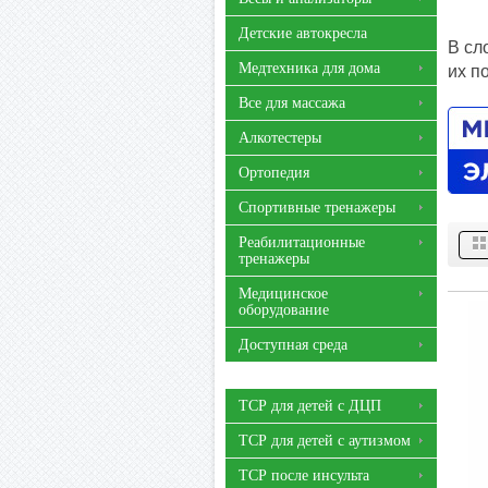
Детские автокресла
В сл
Медтехника для дома
их п
Все для массажа
Алкотестеры
Ортопедия
Спортивные тренажеры
Реабилитационные
тренажеры
Медицинское
оборудование
Доступная среда
ТСР для детей с ДЦП
ТСР для детей с аутизмом
ТСР после инсульта