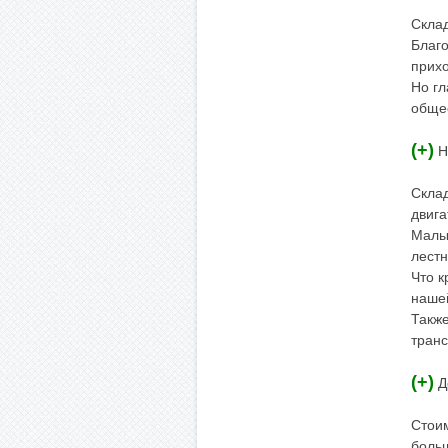
Скла
Благо
прих
Но гл
общес
(+)
Н
Склад
двига
Малый
лестн
Что к
нашей
Также
транс
(+)
Д
Стоим
боль