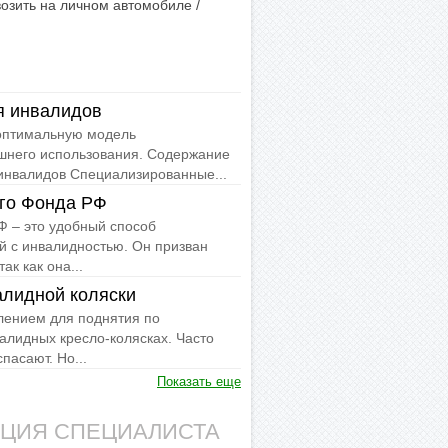
озить на личном автомобиле /
я инвалидов
 оптимальную модель
шнего использования. Содержание
инвалидов Специализированные...
го Фонда РФ
 – это удобный способ
й с инвалидностью. Он призван
ак как она...
алидной коляски
ением для поднятия по
алидных кресло-колясках. Часто
пасают. Но...
Показать еще
АЦИЯ СПЕЦИАЛИСТА