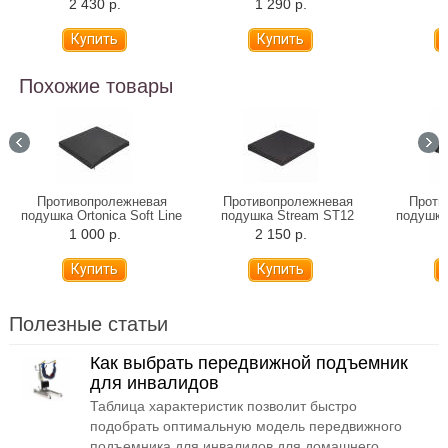
2 430 р.
1 290 р.
4
Похожие товары
Противопролежневая
Противопролежневая
Проти
подушка Ortonica Soft Line
подушка Stream ST12
подушка 
SL (201 - 210)
1 000 р.
2 150 р.
9
Полезные статьи
Как выбрать передвижной подъемник
для инвалидов
Таблица характеристик позволит быстро
подобрать оптимальную модель передвижного
подъемника для инвалидов для домашнего