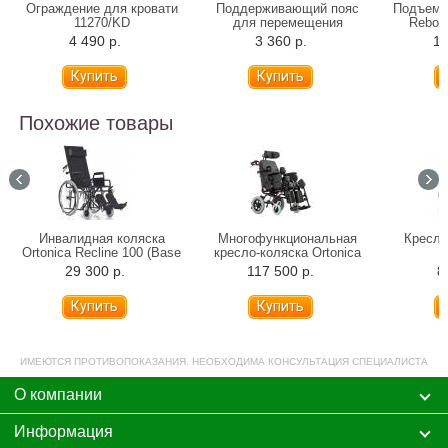
Ограждение для кровати
Поддерживающий пояс
Подъемн
11270/KD
для перемещения
Rebot
больного
4 490 р.
3 360 р.
16
Похожие товары
Инвалидная коляска
Многофункциональная
Кресло
Ortonica Recline 100 (Base
кресло-коляска Ortonica
155)
Luxe 200 (Delux 560)
29 300 р.
117 500 р.
8
ИМЕЮТСЯ ПРОТИВОПОКАЗАНИЯ. НЕОБХОДИМА КОНСУЛЬТАЦИЯ СПЕЦИАЛИСТА
О компании
Информация