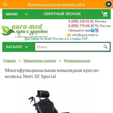
Вернуться в полную версию сайта
ОБРАТНЫЙ ЗВОНОК
МЕНЮ
8 (495) 128-41-81
Москва
8 (800) 775-69-28
По России
Напишите нам
info@aura-med.ru
с 2004 года работаем для Вас!
Доставка по всей России и в страны СНГ
КАТАЛОГ
»
»
Главная
Инвалидные коляски
Функциональные
Многофункциональная инвалидная кресло-
коляска Netti III Special