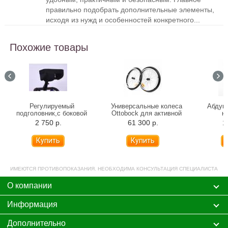
правильно подобрать дополнительные элементы,
исходя из нужд и особенностей конкретного...
Похожие товары
Регулируемый
Универсальные колеса
Абдукт
подголовник,с боковой
Ottobock для активной
к
поддержкой и функцией
инвалидной коляски (пара)
2 750 р.
61 300 р.
1
фиксации головы
ИМЕЮТСЯ ПРОТИВОПОКАЗАНИЯ. НЕОБХОДИМА КОНСУЛЬТАЦИЯ СПЕЦИАЛИСТА
О компании
Информация
Дополнительно