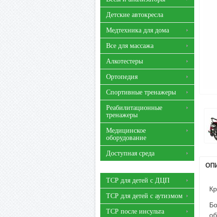
Детские автокресла
Медтехника для дома
Все для массажа
Алкотестеры
Ортопедия
Спортивные тренажеры
Реабилитационные
тренажеры
Медицинское
оборудование
Доступная среда
ОП
ТСР для детей с ДЦП
Кр
ТСР для детей с аутизмом
Бо
ТСР после инсульта
об