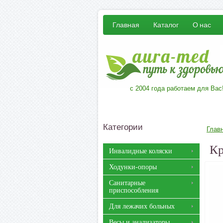
Главная
Каталог
О нас
с 2004 года работаем для Вас
Категории
Глав
Кр
Инвалидные коляски
Ходунки-опоры
Санитарные
приспособления
Для лежачих больных
Весы и анализаторы