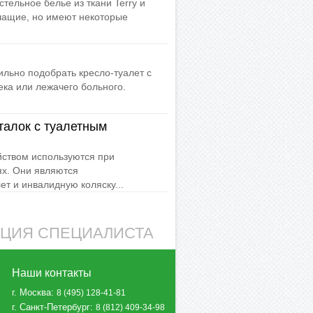
ельное белье из ткани Terry и
ышащие, но имеют некоторые
льно подобрать кресло-туалет с
ека или лежачего больного.
талок с туалетным
йством используются при
ях. Они являются
т и инвалидную коляску...
АЦИЯ СПЕЦИАЛИСТА
Наши контакты
г. Москва
:
8 (495) 128-41-81
г. Санкт-Петербург
:
8 (812) 409-34-98