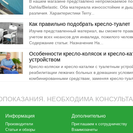
В нашем магазине представлено непромокаемое пост
Dahlia/Bielastic. Оба материала износостойкие и д
различия. Характеристики Terry...
Как правильно подобрать кресло-туалет
Изучив представленный материал, вы сможете прави
учетом всех нюансов для инвалида, пожилого челов
Содержание статьи: Назначение На...
Особенности кресло-колясок и кресло-ка
устройством
Кресло-коляски и кресло-каталки с туалетным устро
реабилитации лежачих больных в домашних услови
комбинированными средствам, заменяя кресло-туале
ПОКАЗАНИЯ. НЕОБХОДИМА КОНСУЛЬТ
Информация
Дополнительно
Производители
Приглашаем к сотрудничеству
Статьи и обзоры
Взаимозачеты