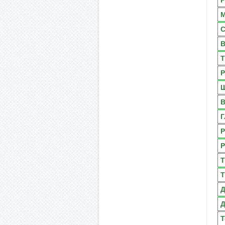
Р
М
С
В
Т
Р
Ш
В
Г
Р
Р
Т
Т
Д
Д
Т