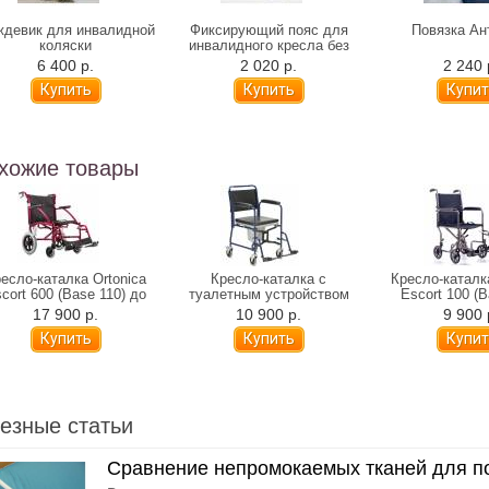
девик для инвалидной
Фиксирующий пояс для
Повязка Ан
коляски
инвалидного кресла без
паховой вставки
6 400 р.
2 020 р.
2 240 
хожие товары
есло-каталка Ortonica
Кресло-каталка с
Кресло-каталк
cort 600 (Base 110) до
туалетным устройством
Escort 100 (B
130 кг
Ortonica TU-34 (до 130 кг)
17 900 р.
10 900 р.
9 900 
езные статьи
Сравнение непромокаемых тканей для по