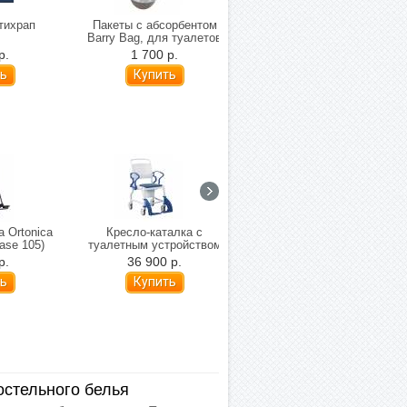
тихрап
Пакеты с абсорбентом
Активный захват mediQ
Barry Bag, для туалетов
12405/26
(20 шт. в упаковке)
р.
1 700 р.
1 290 р.
а Ortonica
Кресло-каталка с
Кресло-стул с санитарным
ase 105)
туалетным устройством
оснащением Rebotec
Rebotec Бонн (подходит
Аугсбург (ДЦП)
р.
36 900 р.
159 800 р.
для душа)
стельного белья