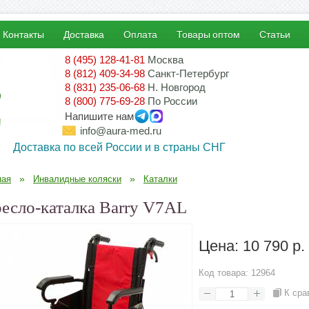
Контакты
Доставка
Оплата
Товары оптом
Статьи
8 (495) 128-41-81
Москва
8 (812) 409-34-98
Санкт-Петербург
8 (831) 235-06-68
Н. Новгород
8 (800) 775-69-28
По России
Напишите нам
!
info@aura-med.ru
Доставка по всей России и в страны СНГ
»
»
ная
Инвалидные коляски
Каталки
есло-каталка Barry V7AL
Цена:
10 790 р.
Код товара:
12964
К сра