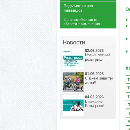
Подъемники для
О
инвалидов
Приспособления по
области применения
Новости
02.06.2026
Новый летний
розыгрыш!
Х
01.06.2026
С Днем защиты
Т
детей!
Т
Т
04.02.2026
Внимание!
П
Розыгрыш!
П
М