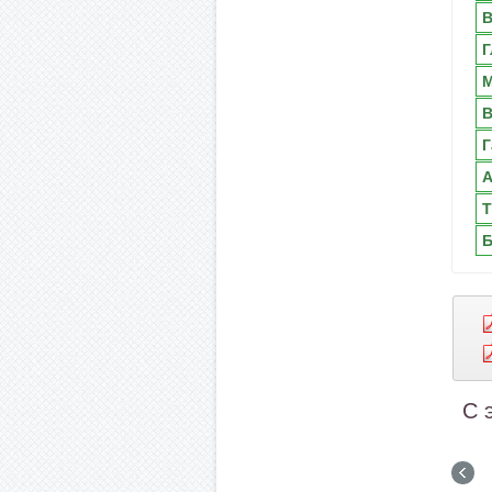
В
Г
М
В
Г
А
Т
Б
С 