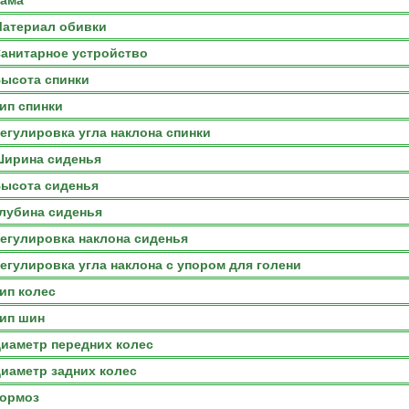
ама
атериал обивки
анитарное устройство
ысота спинки
ип спинки
егулировка угла наклона спинки
ирина сиденья
ысота сиденья
лубина сиденья
егулировка наклона сиденья
егулировка угла наклона с упором для голени
ип колес
ип шин
иаметр передних колес
иаметр задних колес
ормоз