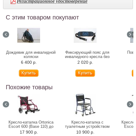
Регистрационное удостоверение
С этим товаром покупают
Дождевик для инвалидной
Фиксирующий пояс для
Повя
коляски
инвалидного кресла без
паховой вставки
6 400 р.
2 020 р.
2
Похожие товары
Кресло-каталка Ortonica
Кресло-каталка с
Кресло-
Escort 600 (Base 110) до
туалетным устройством
Escort
130 кг
Ortonica TU-34 (до 130 кг)
17 900 р.
10 900 р.
9