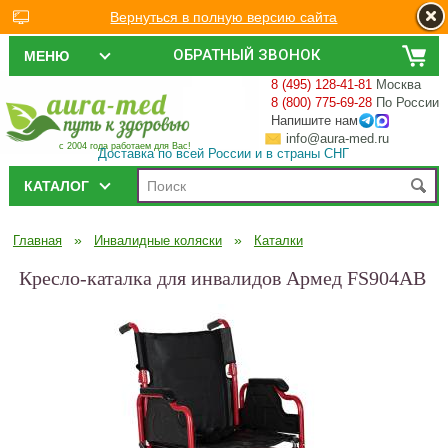
Вернуться в полную версию сайта
ОБРАТНЫЙ ЗВОНОК
МЕНЮ
8 (495) 128-41-81
Москва
8 (800) 775-69-28
По России
Напишите нам
info@aura-med.ru
с 2004 года работаем для Вас!
Доставка по всей России и в страны СНГ
КАТАЛОГ
»
»
Главная
Инвалидные коляски
Каталки
Кресло-каталка для инвалидов Армед FS904AB