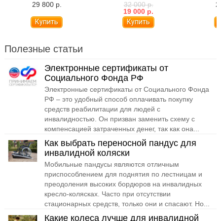
вариантов комплектации)
моделей
29 800 р.
32 000 р.
2
12
19 000 р.
Полезные статьи
Электронные сертификаты от
Социального Фонда РФ
Электронные сертификаты от Социального Фонда
РФ – это удобный способ оплачивать покупку
средств реабилитации для людей с
инвалидностью. Он призван заменить схему с
компенсацией затраченных денег, так как она...
Как выбрать переносной пандус для
инвалидной коляски
Мобильные пандусы являются отличным
приспособлением для поднятия по лестницам и
преодоления высоких бордюров на инвалидных
кресло-колясках. Часто при отсутствии
стационарных средств, только они и спасают. Но...
Какие колеса лучше для инвалидной