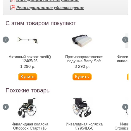
Регистрационное удостоверение
С этим товаром покупают
Активный захват mediQ
Противопролежневая
Фиксир
12405/26
подушка Barry Soft
инвалид
пах
1 290 р.
3 290 р.
2
Похожие товары
Инвалидная коляска
Инвалидная коляска
Инвал
Ottobock Старт (16
KY954LGC
Ortonica