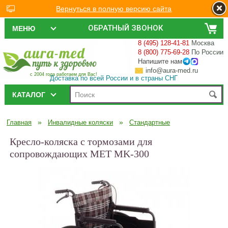
Вернуться в полную версию сайта
ОБРАТНЫЙ ЗВОНОК
МЕНЮ
8 (495) 128-41-81
Москва
8 (800) 775-69-28
По России
Напишите нам
info@aura-med.ru
с 2004 года работаем для Вас!
Доставка по всей России и в страны СНГ
КАТАЛОГ
»
»
Главная
Инвалидные коляски
Стандартные
Кресло-коляска с тормозами для
сопровождающих MET MK-300