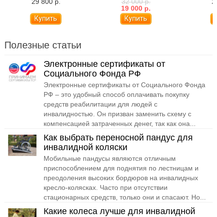
29 800 р.
32 000 р.
2
12
19 000 р.
Полезные статьи
Электронные сертификаты от
Социального Фонда РФ
Электронные сертификаты от Социального Фонда
РФ – это удобный способ оплачивать покупку
средств реабилитации для людей с
инвалидностью. Он призван заменить схему с
компенсацией затраченных денег, так как она...
Как выбрать переносной пандус для
инвалидной коляски
Мобильные пандусы являются отличным
приспособлением для поднятия по лестницам и
преодоления высоких бордюров на инвалидных
кресло-колясках. Часто при отсутствии
стационарных средств, только они и спасают. Но...
Какие колеса лучше для инвалидной