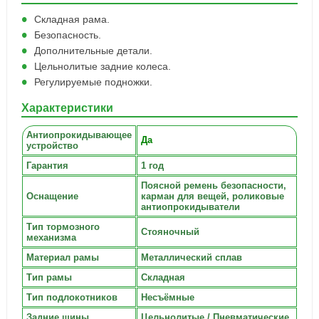
Складная рама.
Безопасность.
Дополнительные детали.
Цельнолитые задние колеса.
Регулируемые подножки.
Характеристики
Антиопрокидывающее
Да
устройство
Гарантия
1 год
Поясной ремень безопасности,
Оснащение
карман для вещей, роликовые
антиопрокидыватели
Тип тормозного
Стояночный
механизма
Материал рамы
Металлический сплав
Тип рамы
Складная
Тип подлокотников
Несъёмные
Задние шины
Цельнолитые / Пневматические