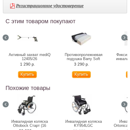
Регистрационное удостоверение
С этим товаром покупают
Активный захват mediQ
Противопролежневая
Фиксир
12405/26
подушка Barry Soft
инвалид
пах
1 290 р.
3 290 р.
2
Похожие товары
Инвалидная коляска
Инвалидная коляска
Инвал
Ottobock Старт (16
KY954LGC
Ortonica
вариантов комплектации)
моделей