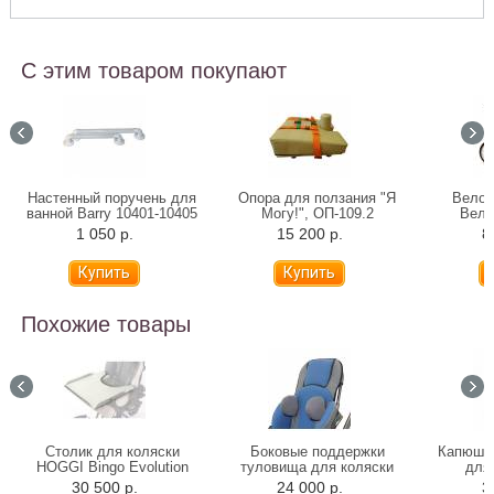
С этим товаром покупают
Настенный поручень для
Опора для ползания "Я
Велос
ванной Barry 10401-10405
Могу!", ОП-109.2
Вело
(31-81 см)
подр
1 050 р.
15 200 р.
8
Похожие товары
Столик для коляски
Боковые поддержки
Капюшон
HOGGI Bingo Evolution
туловища для коляски
для 
HOGGI Bingo Evolution
30 500 р.
24 000 р.
3