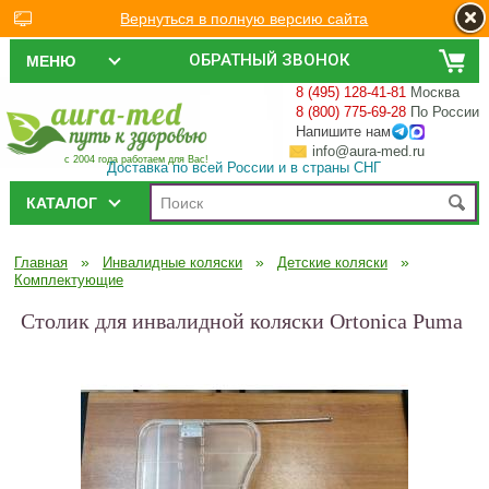
Вернуться в полную версию сайта
ОБРАТНЫЙ ЗВОНОК
МЕНЮ
8 (495) 128-41-81
Москва
8 (800) 775-69-28
По России
Напишите нам
info@aura-med.ru
с 2004 года работаем для Вас!
Доставка по всей России и в страны СНГ
КАТАЛОГ
»
»
»
Главная
Инвалидные коляски
Детские коляски
Комплектующие
Столик для инвалидной коляски Ortonica Puma