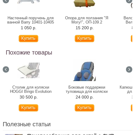
Настенный поручень для
Опора для ползания "Я
Велос
ванной Barry 10401-10405
Могу!", ОП-109.2
Вело
(31-81 см)
подр
1 050 р.
15 200 р.
8
Похожие товары
Столик для коляски
Боковые поддержки
Капюшон
HOGGI Bingo Evolution
туловища для коляски
для 
HOGGI Bingo Evolution
30 500 р.
24 000 р.
3
Полезные статьи