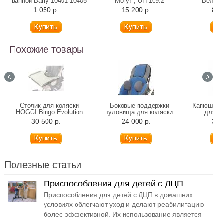
ванной Barry 10401-10405
Могу!", ОП-109.2
Вело
(31-81 см)
подр
1 050 р.
15 200 р.
8
Похожие товары
Столик для коляски
Боковые поддержки
Капюшон
HOGGI Bingo Evolution
туловища для коляски
для 
HOGGI Bingo Evolution
30 500 р.
24 000 р.
3
Полезные статьи
Приспособления для детей с ДЦП
Приспособления для детей с ДЦП в домашних
условиях облегчают уход и делают реабилитацию
более эффективной. Их использование является