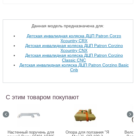
Данная модель предназначена для:
Детская инвалидная коляска ДЦП Patron Corzo
Xcountry CRX
Детская инвалидная коляска ДЦП Patron Corzino
Xcountry CNX
Детская инвалидная коляска ДЦП Patron Corzino
Classic CNC
Детская инвалидная коляска ДЦП Patron Corzino Basic
Cnb
С этим товаром покупают
Настенный поручень для
Опора для ползания "Я
Велос