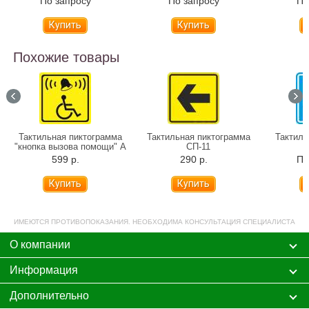
По запросу
По запросу
По
Похожие товары
Тактильная пиктограмма
Тактильная пиктограмма
Тактиль
"кнопка вызова помощи" А
СП-11
02
599 р.
290 р.
По
Купить
Купить
ИМЕЮТСЯ ПРОТИВОПОКАЗАНИЯ. НЕОБХОДИМА КОНСУЛЬТАЦИЯ СПЕЦИАЛИСТА
О компании
Информация
Дополнительно