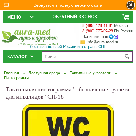
Вернуться в полную версию сайта
ОБРАТНЫЙ ЗВОНОК
МЕНЮ
8 (495) 128-41-81
Москва
8 (800) 775-69-28
По России
Напишите нам
info@aura-med.ru
с 2004 года работаем для Вас!
Доставка по всей России и в страны СНГ
КАТАЛОГ
»
»
»
Главная
Доступная среда
Тактильные указатели
Пиктограммы
Тактильная пиктограмма "обозначение туалета
для инвалидов" СП-18