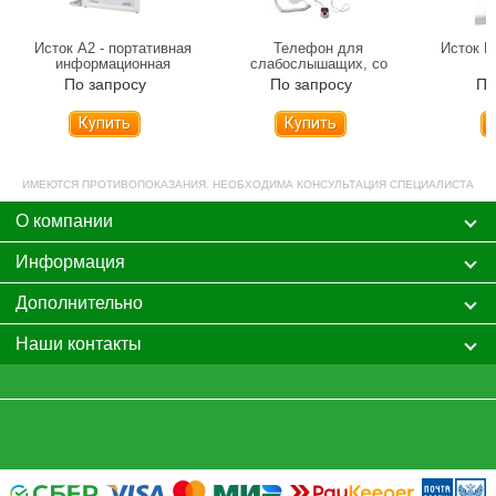
Исток А2 - портативная
Телефон для
Исток М
информационная
слабослышащих, со
индукционная система для
встроенной индукционной
радио
По запросу
По запросу
По
слабослышащих
системой
Купить
Купить
ИМЕЮТСЯ ПРОТИВОПОКАЗАНИЯ. НЕОБХОДИМА КОНСУЛЬТАЦИЯ СПЕЦИАЛИСТА
О компании
Информация
Дополнительно
Наши контакты