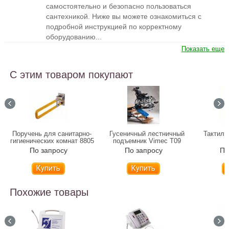
самостоятельно и безопасно пользоваться
сантехникой. Ниже вы можете ознакомиться с
подробной инструкцией по корректному
оборудованию...
Показать еще
С этим товаром покупают
Поручень для санитарно-
Гусеничный лестничный
Тактиль
гигиенических комнат 8805
подъемник Vimec Т09
(откидной)
Roby P.P.P
По запросу
По запросу
По
Похожие товары