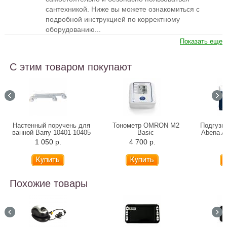
сантехникой. Ниже вы можете ознакомиться с
подробной инструкцией по корректному
оборудованию...
Показать еще
С этим товаром покупают
Настенный поручень для
Тонометр OMRON M2
Подгузн
ванной Barry 10401-10405
Basic
Abena A
(31-81 см)
1 050 р.
4 700 р.
1
Похожие товары