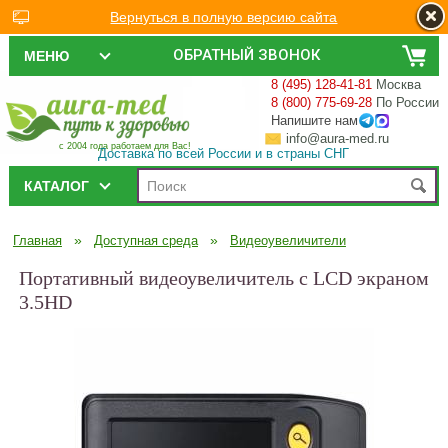
Вернуться в полную версию сайта
ОБРАТНЫЙ ЗВОНОК
МЕНЮ
8 (495) 128-41-81
Москва
8 (800) 775-69-28
По России
Напишите нам
info@aura-med.ru
с 2004 года работаем для Вас!
Доставка по всей России и в страны СНГ
КАТАЛОГ
»
»
Главная
Доступная среда
Видеоувеличители
Портативный видеоувеличитель с LCD экраном
3.5HD