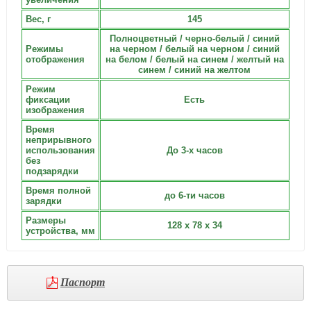
Вес, г
145
Полноцветный / черно-белый / синий
Режимы
на черном / белый на черном / синий
отображения
на белом / белый на синем / желтый на
синем / синий на желтом
Режим
фиксации
Есть
изображения
Время
неприрывного
использования
До 3-х часов
без
подзарядки
Время полной
до 6-ти часов
зарядки
Размеры
128 х 78 х 34
устройства, мм
Паспорт