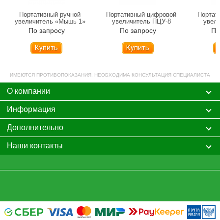
Портативный ручной
Портативный цифровой
Портат
увеличитель «Мышь 1»
увеличитель ПЦУ-8
увел
По запросу
По запросу
По
Купить
Купить
ИМЕЮТСЯ ПРОТИВОПОКАЗАНИЯ. НЕОБХОДИМА КОНСУЛЬТАЦИЯ СПЕЦИАЛИСТА
О компании
Информация
Дополнительно
Наши контакты